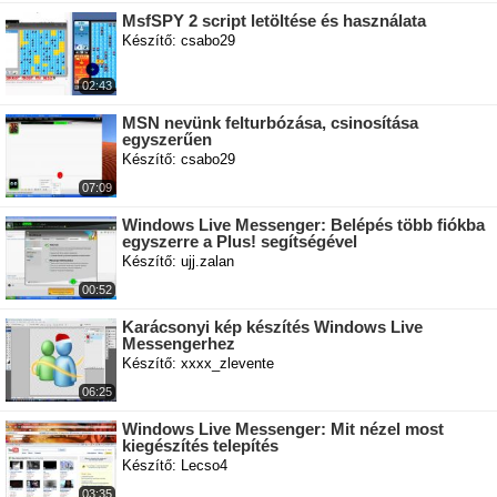
MsfSPY 2 script letöltése és használata
Készítő: csabo29
02:43
MSN nevünk felturbózása, csinosítása
egyszerűen
Készítő: csabo29
07:09
Windows Live Messenger: Belépés több fiókba
egyszerre a Plus! segítségével
Készítő: ujj.zalan
00:52
Karácsonyi kép készítés Windows Live
Messengerhez
Készítő: xxxx_zlevente
06:25
Windows Live Messenger: Mit nézel most
kiegészítés telepítés
Készítő: Lecso4
03:35