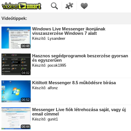
Videótippek:
Windows Live Messenger ikonjának
visszaszerzése Windows 7 alatt
Készítő: Lysandeer
00:48
Hasznos segédprogramok beszerzése gyorsan
és egyszerűen
Készítő: pocok1995
04:02
Kitiltott Messenger 8.5 működésre bírása
Készítő: alfonz
06:52
Messenger Live fiók létrehozása saját, vagy új
email címmel
Készítő: gunit1
06:44