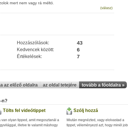
szolok mert nem vagy rá méltó.
(válasz)
43
Hozzászólások:
6
Kedvencek között:
7
Értékelések:
za az előző oldalra
az oldal tetejére
tovább a főoldalra »
u-n?
Tölts fel videótippet
Szólj hozzá
 van olyan tipped, amit megosztanál a
Miután megnézted, vagy elolvastad a
gyvilággal, illetve te valamit máshogy
tippet, véleményezd azt, hogy minél jo