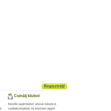
Regisztrálj!
Csinálj klubot
Készíts saját klubot, ahová mások is
bb
csatlakozhatnak, és közösen egyre