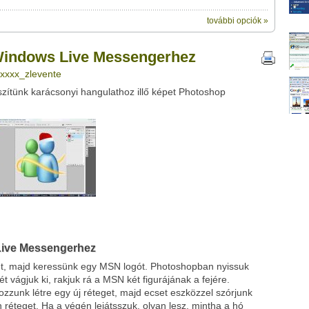
további opciók »
ik:
megosztásához használhatod
ve Messengerhez" című videótipp
 Windows Live Messengerhez
ubhoz sem.
 xxxx_zlevente
Üzenet (opcionális):
ítünk karácsonyi hangulathoz illő képet Photoshop
!
ink között
Google
Digg
Live Messengerhez
et, majd keressünk egy MSN logót. Photoshopban nyissuk
t vágjuk ki, rakjuk rá a MSN két figurájának a fejére.
zunk létre egy új réteget, majd ecset eszközzel szórjunk
n réteget. Ha a végén lejátsszuk, olyan lesz, mintha a hó