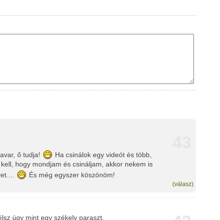
43
var, ő tudja!
Ha csinálok egy videót és több,
 kell, hogy mondjam és csináljam, akkor nekem is
et....
És még egyszer köszönöm!
(válasz)
sz úgy mint egy székely paraszt.