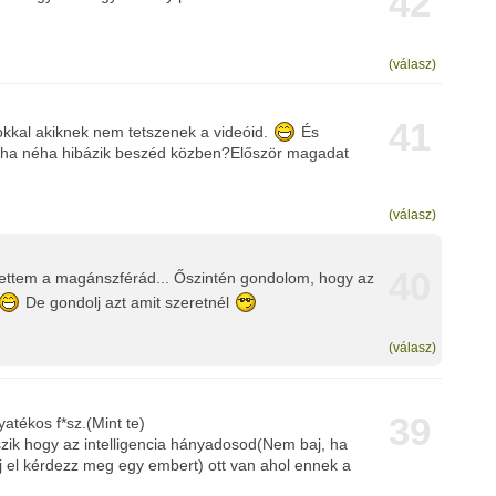
42
(válasz)
41
zokkal akiknek nem tetszenek a videóid.
És
ha néha hibázik beszéd közben?Először magadat
(válasz)
40
ettem a magánszférád... Őszintén gondolom, hogy az
De gondolj azt amit szeretnél
(válasz)
39
atékos f*sz.(Mint te)
szik hogy az intelligencia hányadosod(Nem baj, ha
 el kérdezz meg egy embert) ott van ahol ennek a