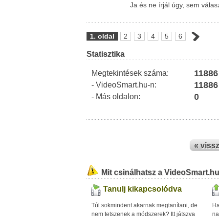
Ja és ne írjál úgy, sem vála
1. oldal
2
3
4
5
6
Statisztika
11886
Megtekintések száma:
11886
- VideoSmart.hu-n:
0
- Más oldalon:
« viss
Mit csinálhatsz a VideoSmart.h
Tanulj kikapcsolódva
Túl sokmindent akarnak megtanítani, de
Ha
nem tetszenek a módszerek? Itt játszva
na