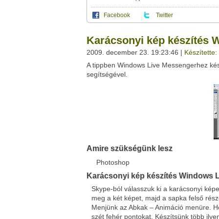
Facebook
Twitter
Ez a videótipp a következő klub(ok)ba tartoz
A(z) "Karácsonyi kép készítés Windows Li
Karácsonyi kép készítés
a saját leveleződet
,
vagy
ezt a felületet:
Ez a videó nem még nem tartozik egy kl
2009. december 23. 19:23:46 |
Készítette:
Neved:
A tippben Windows Live Messengerhez kész
Ha van egy kis időd,
nézz szét meglévő klubja
E-mail címed:
segítségével.
Címzett e-mail címe:
Facebook
Twitter
Amire szükségünk lesz
Del.icio.us
Live
Photoshop
Karácsonyi kép készítés Windows 
Skype-ból válasszuk ki a karácsonyi kép
meg a két képet, majd a sapka felső részé
Menjünk az Abkak – Animáció menüre. Hoz
szét fehér pontokat. Készítsünk több ilye