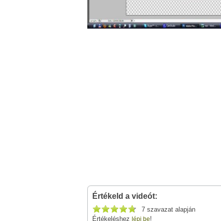
Értékeld a videót:
7 szavazat alapján
Értékeléshez
!
lépj be