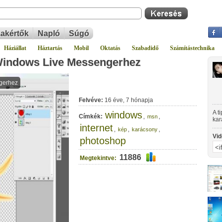
akértők
Napló
Súgó
Háziállat
Háztartás
Mobil
Oktatás
Szabadidő
Számítástechnika
 Windows Live Messengerhez
Felvéve:
16 éve, 7 hónapja
A t
windows
Címkék:
,
,
msn
kar
internet
seg
,
,
,
kép
karácsony
Vid
photoshop
11886
Megtekintve: