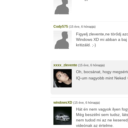
Cody575
(15 éve, 6 hónapja)
Figyelj zlevente,ne törődj a
Windows XD mi abban a baj 
kritizáld. ;-)
xxxx_zlevente
(15 éve, 6 hónapja)
Oh, bocsánat, hogy megsért
IQ-um nagyobb mint Neked
windowsXD
(15 éve, 6 hónapja)
Hát én nem vagyok ilyen fogy
Még beszélni sem tudsz, lát
nem tudod mi az ne keseredj
videónak az értelme.