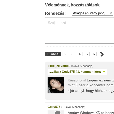
Vélemények, hozzászólások
Rendezés:
1. oldal
2
3
4
5
6
xxxx_zlevente
(15 éve, 6 hónapja)
...válasz
Cody575
41. kommentjére:
Köszönöm! Engem ez nem za
mint 6 percig koncentrálnom
kijár annyi, hogy hibázok egy
Cody575
(15 éve, 6 hónapja)
Amúgy Windows XD te beszél