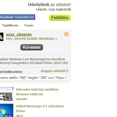
Üdvözlünk
az oldalon!
Lépj be
, vagy
regisztrálj
Feltöltés
Táplálkozás
Utazás
xxxx_zlevente
xxxx_zlevente további videótippjei »
ippben Windows Live Messengerhez készítünk
ácsonyi hangulathoz illő képet Photoshop
(
több infó
)
ítségével.
(
hogyan működik?
)
eó beillesztése:
Interneten talált kép beállítása
Windows háttérnek
adam887
01:40
Kitiltott Messenger 8.5 működésre
bírása
alfonz
06:52