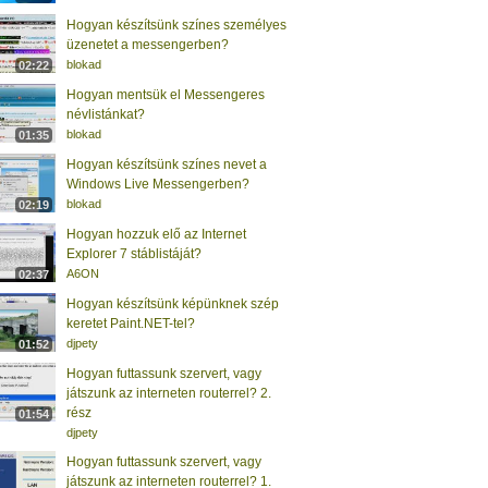
Hogyan készítsünk színes személyes
üzenetet a messengerben?
blokad
02:22
Hogyan mentsük el Messengeres
névlistánkat?
blokad
01:35
Hogyan készítsünk színes nevet a
Windows Live Messengerben?
blokad
02:19
Hogyan hozzuk elő az Internet
Explorer 7 stáblistáját?
A6ON
02:37
Hogyan készítsünk képünknek szép
keretet Paint.NET-tel?
djpety
01:52
Hogyan futtassunk szervert, vagy
játszunk az interneten routerrel? 2.
rész
01:54
djpety
Hogyan futtassunk szervert, vagy
játszunk az interneten routerrel? 1.