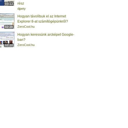
rész
03:13
djpety
Hogyan távolítsuk el az Internet
Explorer 8-at számítógépünkről?
ZeroCool.hu
02:28
Hogyan keressünk arcképet Google-
ban?
ZeroCool.hu
02:20