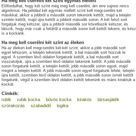
Ha meg kell cserélni két színt egymás mellett
Előfordulhat, hogy két színt még meg kell cserélni, ám erre sajnos nincs
algoritmus. Ha például két egymás mellett színt kell megcserélni két
másikkal, akkor a jobbról a második soron tekerünk kettőt, majd a tetején
szintén kettőt, majd újra kettőt a jobbról második soron. A két felső sort
forgatjuk meg kétszer, újra a jobbról második sor következik kétszer, és
látszik, hogy már csak a felülről a második soron kell kettőt tekerni, és kész
is a kockánk.
Ha meg kell cserélni két színt az éleken
Ha az éleken kell megcserélni két-két színt, akkor a jobb második sort
egyel lehúzom, a tetején tekerünk kettőt, a bal második sort húzzuk le
egyel. A szemben lévő oldalon forgatunk kettőt, a bal második sort
visszatoljuk, újra a szemben lévő oldalon tekerünk kettőt. A jobb második
soron forgatunk kettőt, a tetején kettőt, jobb második soron egyet, majd
megint a tetején kettőt. A jobb második soron egyet forgatunk lefelé, tetején
újra kettőt, szemben lévő oldalon kettőt, a jobb második soron ismét kettőt
forgatunk, végül a szemben lévő oldalon kettőt tekerünk és máris kiraktuk a
kockát.
Címkék:
rubik
rubik kocka
bűvös kocka
kirakós
társasjáték
szórakozás
szabadidő
logika