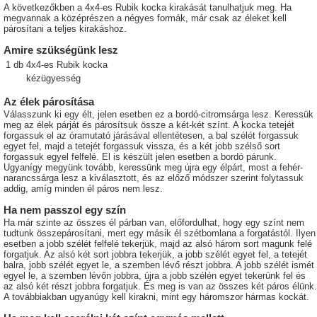
A következőkben a 4x4-es Rubik kocka kirakását tanulhatjuk meg. Ha
megvannak a középrészen a négyes formák, már csak az éleket kell
párosítani a teljes kirakáshoz.
Amire szükségünk lesz
1
db
4x4-es Rubik kocka
kézügyesség
Az élek párosítása
Válasszunk ki egy élt, jelen esetben ez a bordó-citromsárga lesz. Keressük
meg az élek párját és párosítsuk össze a két-két színt. A kocka tetejét
forgassuk el az óramutató járásával ellentétesen, a bal szélét forgassuk
egyet fel, majd a tetejét forgassuk vissza, és a két jobb szélső sort
forgassuk egyel felfelé. El is készült jelen esetben a bordó párunk.
Ugyanígy megyünk tovább, keressünk meg újra egy élpárt, most a fehér-
narancssárga lesz a kiválasztott, és az előző módszer szerint folytassuk
addig, amíg minden él páros nem lesz.
Ha nem passzol egy szín
Ha már szinte az összes él párban van, előfordulhat, hogy egy színt nem
tudtunk összepárosítani, mert egy másik él szétbomlana a forgatástól. Ilyen
esetben a jobb szélét felfelé tekerjük, majd az alsó három sort magunk felé
forgatjuk. Az alsó két sort jobbra tekerjük, a jobb szélét egyet fel, a tetejét
balra, jobb szélét egyet le, a szemben lévő részt jobbra. A jobb szélét ismét
egyel le, a szemben lévőn jobbra, újra a jobb szélén egyet tekerünk fel és
az alsó két részt jobbra forgatjuk. És meg is van az összes két páros élünk.
A továbbiakban ugyanúgy kell kirakni, mint egy háromszor hármas kockát.