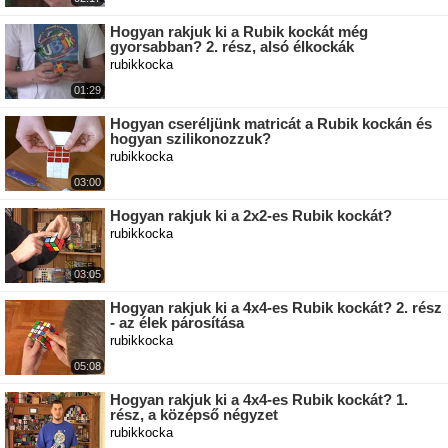
Hogyan rakjuk ki a Rubik kockát még
gyorsabban? 2. rész, alsó élkockák
rubikkocka
01:29
Hogyan cseréljünk matricát a Rubik kockán és
hogyan szilikonozzuk?
rubikkocka
03:00
Hogyan rakjuk ki a 2x2-es Rubik kockát?
rubikkocka
03:05
Hogyan rakjuk ki a 4x4-es Rubik kockát? 2. rész
- az élek párosítása
rubikkocka
05:08
Hogyan rakjuk ki a 4x4-es Rubik kockát? 1.
rész, a középső négyzet
rubikkocka