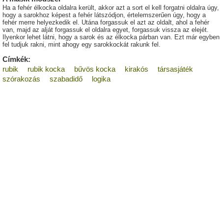
Ha a fehér élkocka oldalra került, akkor azt a sort el kell forgatni oldalra úgy,
hogy a sarokhoz képest a fehér látszódjon, értelemszerűen úgy, hogy a
fehér merre helyezkedik el. Utána forgassuk el azt az oldalt, ahol a fehér
van, majd az alját forgassuk el oldalra egyet, forgassuk vissza az elejét.
Ilyenkor lehet látni, hogy a sarok és az élkocka párban van. Ezt már egyben
fel tudjuk rakni, mint ahogy egy sarokkockát rakunk fel.
Címkék:
rubik
rubik kocka
bűvös kocka
kirakós
társasjáték
szórakozás
szabadidő
logika