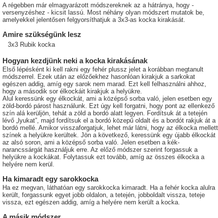
A régebben már elmagyarázott módszereknek az a hátránya, hogy -
versenyzéshez - kicsit lassú. Most néhány olyan módszert mutatok be,
amelyekkel jelentősen felgyorsíthatjuk a 3x3-as kocka kirakását.
Amire szükségünk lesz
3x3 Rubik kocka
Hogyan kezdjünk neki a kocka kirakásának
Első lépésként ki kell rakni egy fehér plussz jelet a korábban megtanult
módszerrel. Ezek után az előzőekhez hasonlóan kirakjuk a sarkokat
egészen addig, amíg egy sarok nem marad. Ezt kell felhasználni ahhoz,
hogy a második sor élkockáit kirakjuk a helyükre.
Alul keressünk egy élkockát, ami a középső sorba való, jelen esetben egy
zöld-bordó párost használunk. Ezt úgy kell forgatni, hogy pont az ellenkező
szín alá kerüljön, tehát a zöld a bordó alatt legyen. Fordítsuk át a tetején
lévő „lyukat”, majd fordítsuk el a bordó közepű oldalt és a bordót rakjuk át a
bordó mellé. Amikor visszaforgatjuk, lehet már látni, hogy az élkocka mellett
színek a helyükre kerültek. Jön a következő, keressünk egy újabb élkockát
az alsó soron, ami a középső sorba való. Jelen esetben a kék-
narancssárgát használjuk erre. Az előző módszer szerint forgassuk a
helyükre a kockákat. Folytassuk ezt tovább, amíg az összes élkocka a
helyére nem kerül.
Ha kimaradt egy sarokkocka
Ha ez megvan, láthatóan egy sarokkocka kimaradt. Ha a fehér kocka alulra
került, forgassunk egyet jobb oldalon, a tetején, jobboldalt vissza, teteje
vissza, ezt egészen addig, amíg a helyére nem került a kocka.
A másik módszer