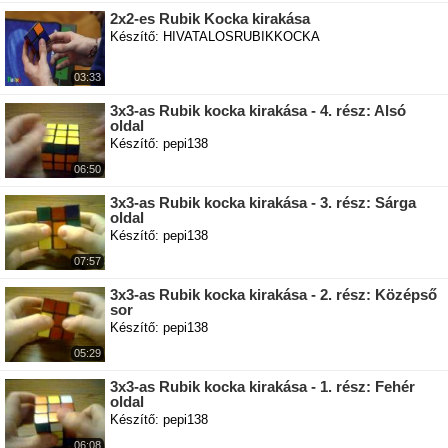
2x2-es Rubik Kocka kirakása
Készítő: HIVATALOSRUBIKKOCKA
03:33
3x3-as Rubik kocka kirakása - 4. rész: Alsó
oldal
Készítő: pepi138
06:50
3x3-as Rubik kocka kirakása - 3. rész: Sárga
oldal
Készítő: pepi138
07:57
3x3-as Rubik kocka kirakása - 2. rész: Középső
sor
Készítő: pepi138
05:29
3x3-as Rubik kocka kirakása - 1. rész: Fehér
oldal
Készítő: pepi138
06:08