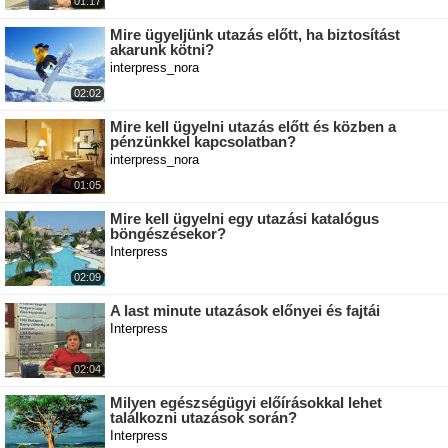
01:17
Mire ügyeljünk utazás előtt, ha biztosítást
akarunk kötni?
interpress_nora
02:02
Mire kell ügyelni utazás előtt és közben a
pénzünkkel kapcsolatban?
interpress_nora
01:05
Mire kell ügyelni egy utazási katalógus
böngészésekor?
Interpress
02:09
A last minute utazások előnyei és fajtái
Interpress
02:04
Milyen egészségügyi előírásokkal lehet
találkozni utazások során?
Interpress