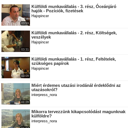
Külföldi munkavállalás - 3. rész, Óceánjáró
hajók - Pozíciók, fizetések
Hajopincer
03:59
Külföldi munkavállalás - 2. rész, Költségek,
veszélyek
Hajopincer
03:31
Külföldi munkavállalás - 1. rész, Feltételek,
szükséges papírok
Hajopincer
03:09
Miért érdemes utazási irodánál érdeklődni az
utazásokról?
interpress_nora
01:28
Mikorra tervezzünk kikapcsolódást magunknak
külföldre?
interpress_nora