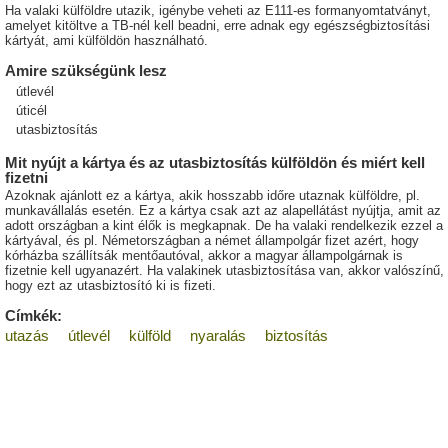
Ha valaki külföldre utazik, igénybe veheti az E111-es formanyomtatványt,
amelyet kitöltve a TB-nél kell beadni, erre adnak egy egészségbiztosítási
kártyát, ami külföldön használható.
Amire szükségünk lesz
útlevél
úticél
utasbiztosítás
Mit nyújt a kártya és az utasbiztosítás külföldön és miért kell
fizetni
Azoknak ajánlott ez a kártya, akik hosszabb időre utaznak külföldre, pl.
munkavállalás esetén. Ez a kártya csak azt az alapellátást nyújtja, amit az
adott országban a kint élők is megkapnak. De ha valaki rendelkezik ezzel a
kártyával, és pl. Németországban a német állampolgár fizet azért, hogy
kórházba szállítsák mentőautóval, akkor a magyar állampolgárnak is
fizetnie kell ugyanazért. Ha valakinek utasbiztosítása van, akkor valószínű,
hogy ezt az utasbiztosító ki is fizeti.
Címkék:
utazás
útlevél
külföld
nyaralás
biztosítás