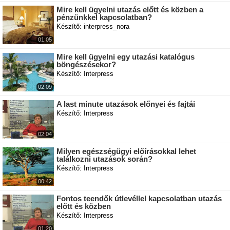
Mire kell ügyelni utazás előtt és közben a
pénzünkkel kapcsolatban?
Készítő: interpress_nora
01:05
Mire kell ügyelni egy utazási katalógus
böngészésekor?
Készítő: Interpress
02:09
A last minute utazások előnyei és fajtái
Készítő: Interpress
02:04
Milyen egészségügyi előírásokkal lehet
találkozni utazások során?
Készítő: Interpress
00:42
Fontos teendők útlevéllel kapcsolatban utazás
előtt és közben
Készítő: Interpress
01:20