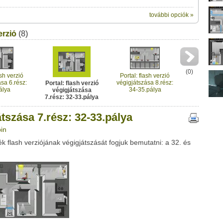
további opciók »
ik:
erzió
(8)
megosztásához használhatod a
ész: 32-33.pálya" című videótipp
ubhoz sem.
Üzenet (opcionális):
!
ink között
(
0
)
ash verzió
Portal: flash verzió
sa 6.rész:
végigjátszása 8.rész:
Portal: flash verzió
álya
34-35.pálya
végigjátszása
7.rész: 32-33.pálya
átszása 7.rész: 32-33.pálya
bin
k flash verziójának végigjátszását fogjuk bemutatni: a 32. és
Google
Digg