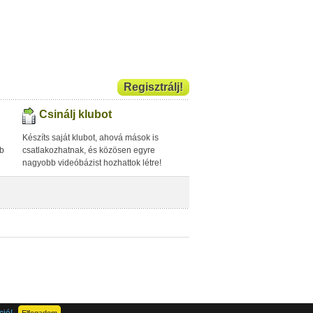
Regisztrálj!
Csinálj klubot
Készíts saját klubot, ahová mások is
bb
csatlakozhatnak, és közösen egyre
nagyobb videóbázist hozhattok létre!
ció!
Elfogadom