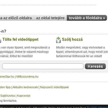
za az előző oldalra
az oldal tetejére
tovább a főoldalra »
u-n?
Tölts fel videótippet
Szólj hozzá
 van olyan tipped, amit megosztanál a
Miután megnézted, vagy elolvastad a
gyvilággal, illetve te valamit máshogy
tippet, véleményezd azt, hogy minél jo
inálnál, töltsd fel mielőbb!
tartalommal tölthessük fel az oldalt!
ameStar.hu
|
Mitfozzunkma.hu
den tipp
|
Aktuális kedvencek
|
Népszerű videótippek
|
Sajtószoba
|
Kapcsolat
og fenntartva.
További informá
ütiket (cookie-kat) használ a felhasználói élmény fokozásának érdekében!