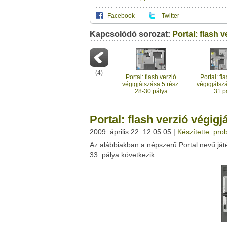
Facebook
Twitter
Kapcsolódó sorozat:
Ez a videótipp a következő klub(ok)ba tartoz
Portal: flash v
A(z) "Portal: flash verzió végigjátszása 7.r
saját leveleződet
,
vagy
ezt a felületet:
Ez a videó nem még nem tartozik egy kl
Neved:
Ha van egy kis időd,
nézz szét meglévő klubja
(
4
)
E-mail címed:
Portal: flash verzió
Portal: fl
végigjátszása 5.rész:
végigjátszá
28-30.pálya
31.p
Címzett e-mail címe:
Portal: flash verzió végigj
2009. április 22. 12:05:05 |
Készítette: pro
Az alábbiakban a népszerű Portal nevű játé
Facebook
Twitter
33. pálya következik.
Del.icio.us
Live