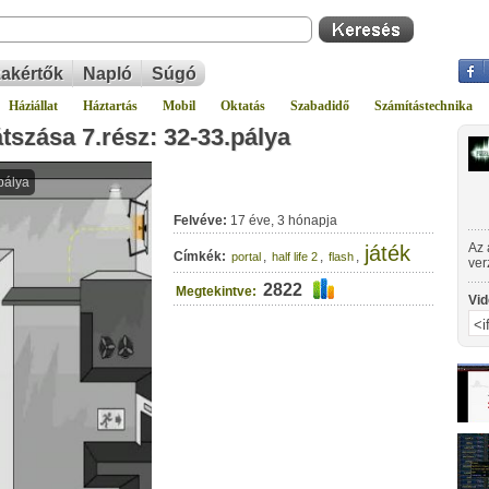
akértők
Napló
Súgó
Háziállat
Háztartás
Mobil
Oktatás
Szabadidő
Számítástechnika
átszása 7.rész: 32-33.pálya
Felvéve:
17 éve, 3 hónapja
Az 
játék
Címkék:
,
,
,
portal
half life 2
flash
ver
és 
2822
Megtekintve:
Vid