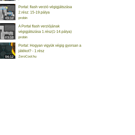
Portal: flash verzió végigjátszása
2.rész: 15-19.pálya
probin
03:10
A Portal flash verziójának
végigjátszása 1.rész(1-14.pálya)
probin
03:10
Portal: Hogyan vigyük végig gyorsan a
játékot? - 1.rész
ZeroCool.hu
04:12