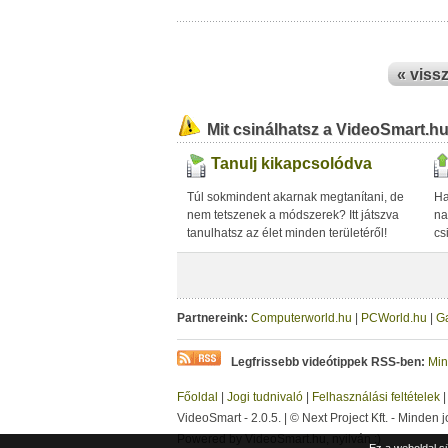
« viss
Mit csinálhatsz a VideoSmart.h
Tanulj kikapcsolódva
Túl sokmindent akarnak megtanítani, de
Ha
nem tetszenek a módszerek? Itt játszva
na
tanulhatsz az élet minden területéről!
cs
Partnereink:
Computerworld.hu
|
PCWorld.hu
|
G
Legfrissebb videótippek RSS-ben:
Min
Főoldal
|
Jogi tudnivaló
|
Felhasználási feltételek
VideoSmart - 2.0.5. | © Next Project Kft. - Minden j
Powered by VideoSmart.hu, nyilván :)
Ez a weboldal s