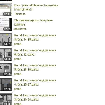
Flash játék letöltése és használata
internet nélkül
Tomicska
02:47
Shockwave lejátszó telepítése
játékhoz
Beethoven
02:09
Portal: flash verzió végigjátszása
8.rész: 34-35.pálya
probin
04:51
Portal: flash verzió végigjátszása
6.rész: 31.pálya
probin
04:26
Portal: flash verzió végigjátszása
5.rész: 28-30.pálya
probin
02:28
Portal: flash verzió végigjátszása
4.rész: 25-27.pálya
probin
02:08
Portal: flash verzió végigjátszása
3.rész: 20-24.pálya
probin
03:20