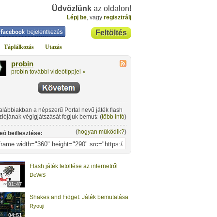
Üdvözlünk
az oldalon!
Lépj be
, vagy
regisztrálj
Feltöltés
Táplálkozás
Utazás
probin
probin további videótippjei »
alábbiakban a népszerű Portal nevű játék flash
ziójának végigjátszását fogjuk bemutatni: a 32.
(
több infó
)
33. pálya következik.
(
hogyan működik?
)
eó beillesztése:
Flash játék letöltése az internetről
DeWiS
01:47
Shakes and Fidget: Játék bemutatása
Ryouji
04:51