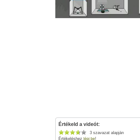
Értékeld a videót:
3 szavazat alapján
Értékeléshez
!
lépj be