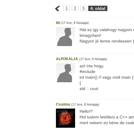
1
2
3
4. oldal
ibi
(17 éve, 8 hónapja)
Hát ez igy valahogy nagyon
kinagyítani!
Nagyon jó lenne rendessen (ha
ALPOKALJA
(17 éve, 8 hónapja)
azt írta hogy,
#include
int main() // vagy void main (
{
std :: cout
Csontos
(17 éve, 8 hónapja)
Hello!!!
Hol tudom letölteni a C++ a
mert nekem ez kéne de csak 