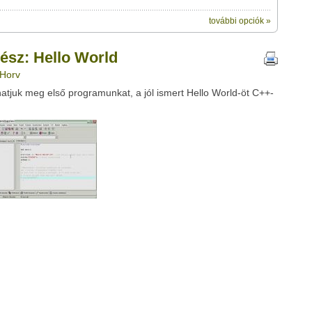
további opciók »
ik:
megosztásához használhatod a saját
World" című videótipp
ész: Hello World
ubhoz sem.
 Horv
Üzenet (opcionális):
tjuk meg első programunkat, a jól ismert Hello World-öt C++-
!
ink között
Google
Digg