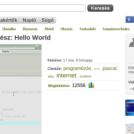
akértők
Napló
Súgó
Háziállat
Háztartás
Mobil
Oktatás
Szabadidő
Számítástechnika
ész: Hello World
Felvéve:
17 éve, 8 hónapja
programózás
pascal
Ebb
Címkék:
,
,
,
c++
meg
internet
,
,
C+
php
szoftver
Vid
12556
Megtekintve: