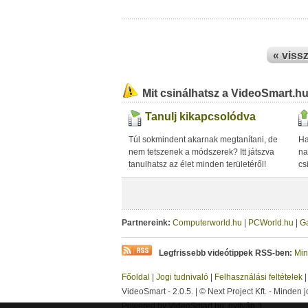
« viss
Mit csinálhatsz a VideoSmart.h
Tanulj kikapcsolódva
Túl sokmindent akarnak megtanítani, de
Ha
nem tetszenek a módszerek? Itt játszva
na
tanulhatsz az élet minden területéről!
cs
Partnereink:
Computerworld.hu
|
PCWorld.hu
|
G
Legfrissebb videótippek RSS-ben:
Min
Főoldal
|
Jogi tudnivaló
|
Felhasználási feltételek
VideoSmart - 2.0.5. | © Next Project Kft. - Minden j
Powered by VideoSmart.hu, nyilván :)