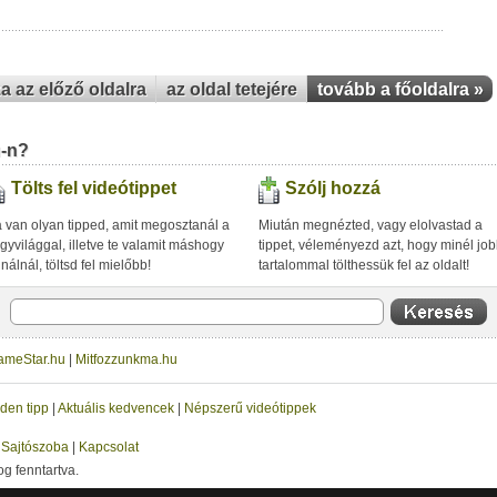
za az előző oldalra
az oldal tetejére
tovább a főoldalra »
u-n?
Tölts fel videótippet
Szólj hozzá
 van olyan tipped, amit megosztanál a
Miután megnézted, vagy elolvastad a
gyvilággal, illetve te valamit máshogy
tippet, véleményezd azt, hogy minél jo
inálnál, töltsd fel mielőbb!
tartalommal tölthessük fel az oldalt!
ameStar.hu
|
Mitfozzunkma.hu
den tipp
|
Aktuális kedvencek
|
Népszerű videótippek
|
Sajtószoba
|
Kapcsolat
og fenntartva.