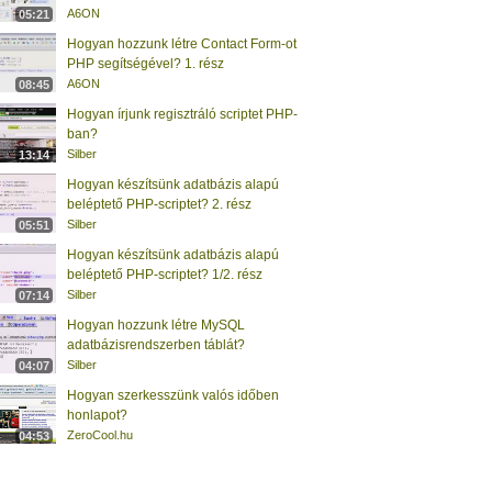
A6ON
05:21
Hogyan hozzunk létre Contact Form-ot
PHP segítségével? 1. rész
A6ON
08:45
Hogyan írjunk regisztráló scriptet PHP-
ban?
Silber
13:14
Hogyan készítsünk adatbázis alapú
beléptető PHP-scriptet? 2. rész
Silber
05:51
Hogyan készítsünk adatbázis alapú
beléptető PHP-scriptet? 1/2. rész
Silber
07:14
Hogyan hozzunk létre MySQL
adatbázisrendszerben táblát?
Silber
04:07
Hogyan szerkesszünk valós időben
honlapot?
ZeroCool.hu
04:53