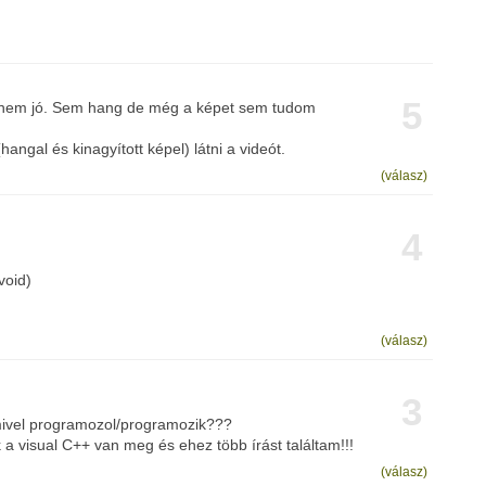
5
 nem jó. Sem hang de még a képet sem tudom
ngal és kinagyított képel) látni a videót.
(válasz)
4
void)
(válasz)
3
mivel programozol/programozik???
a visual C++ van meg és ehez több írást találtam!!!
(válasz)