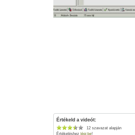
Értékeld a videót:
12 szavazat alapján
Értékeléshez
!
lépj be