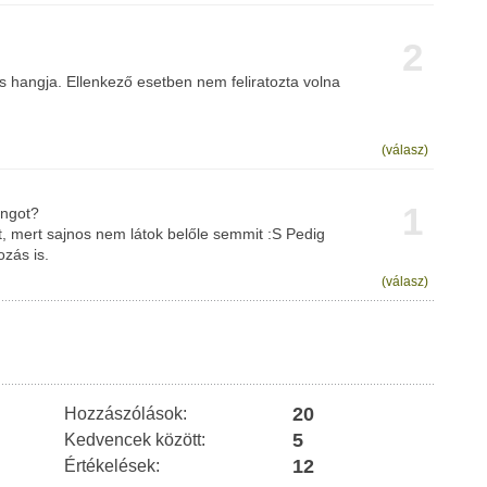
2
s hangja. Ellenkező esetben nem feliratozta volna
(válasz)
1
angot?
t, mert sajnos nem látok belőle semmit :S Pedig
zás is.
(válasz)
20
Hozzászólások:
5
Kedvencek között:
12
Értékelések: