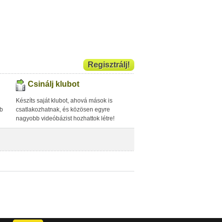
Regisztrálj!
Csinálj klubot
Készíts saját klubot, ahová mások is
bb
csatlakozhatnak, és közösen egyre
nagyobb videóbázist hozhattok létre!