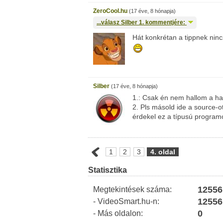
ZeroCool.hu
(17 éve, 8 hónapja)
...válasz
Silber
1. kommentjére:
Hát konkrétan a tippnek ninc
Silber
(17 éve, 8 hónapja)
1.: Csak én nem hallom a h
2. Pls másold ide a source-o
érdekel ez a típusú programo
1
2
3
4. oldal
Statisztika
12556
Megtekintések száma:
12556
- VideoSmart.hu-n:
0
- Más oldalon: