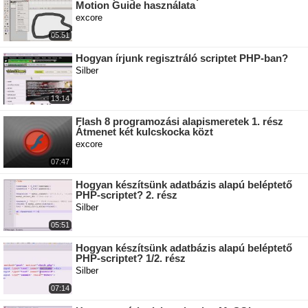
Motion Guide használata
excore
05:51
Hogyan írjunk regisztráló scriptet PHP-ban?
Silber
13:14
Flash 8 programozási alapismeretek 1. rész
Átmenet két kulcskocka közt
excore
07:47
Hogyan készítsünk adatbázis alapú beléptető
PHP-scriptet? 2. rész
Silber
05:51
Hogyan készítsünk adatbázis alapú beléptető
PHP-scriptet? 1/2. rész
Silber
07:14