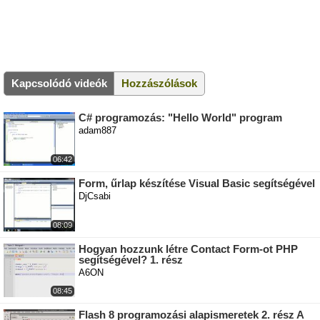
Kapcsolódó videók
Hozzászólások
C# programozás: "Hello World" program
adam887
06:42
Form, űrlap készítése Visual Basic segítségével
DjCsabi
08:09
Hogyan hozzunk létre Contact Form-ot PHP
segítségével? 1. rész
A6ON
08:45
Flash 8 programozási alapismeretek 2. rész A