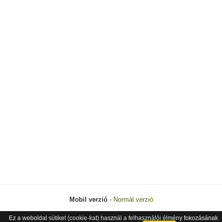
Mobil verzió
-
Normál verzió
Ez a weboldal sütiket (cookie-kat) használ a felhasználói élmény fokozásának
© 2026 Next Project Kft. - Minden jog fenntartva.