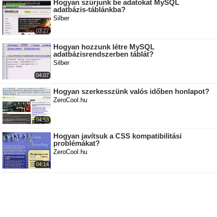
Hogyan szúrjunk be adatokat MySQL
adatbázis-táblánkba?
Silber
03:27
Hogyan hozzunk létre MySQL
adatbázisrendszerben táblát?
Silber
04:07
Hogyan szerkesszünk valós időben honlapot?
ZeroCool.hu
04:53
Hogyan javítsuk a CSS kompatibilitási
problémákat?
ZeroCool.hu
04:14