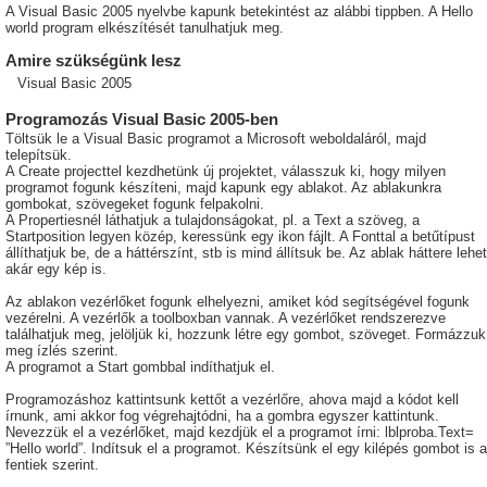
A Visual Basic 2005 nyelvbe kapunk betekintést az alábbi tippben. A Hello
world program elkészítését tanulhatjuk meg.
Amire szükségünk lesz
Visual Basic 2005
Programozás Visual Basic 2005-ben
Töltsük le a Visual Basic programot a Microsoft weboldaláról, majd
telepítsük.
A Create projecttel kezdhetünk új projektet, válasszuk ki, hogy milyen
programot fogunk készíteni, majd kapunk egy ablakot. Az ablakunkra
gombokat, szövegeket fogunk felpakolni.
A Propertiesnél láthatjuk a tulajdonságokat, pl. a Text a szöveg, a
Startposition legyen közép, keressünk egy ikon fájlt. A Fonttal a betűtípust
állíthatjuk be, de a háttérszínt, stb is mind állítsuk be. Az ablak háttere lehet
akár egy kép is.
Az ablakon vezérlőket fogunk elhelyezni, amiket kód segítségével fogunk
vezérelni. A vezérlők a toolboxban vannak. A vezérlőket rendszerezve
találhatjuk meg, jelöljük ki, hozzunk létre egy gombot, szöveget. Formázzuk
meg ízlés szerint.
A programot a Start gombbal indíthatjuk el.
Programozáshoz kattintsunk kettőt a vezérlőre, ahova majd a kódot kell
írnunk, ami akkor fog végrehajtódni, ha a gombra egyszer kattintunk.
Nevezzük el a vezérlőket, majd kezdjük el a programot írni: lblproba.Text=
”Hello world”. Indítsuk el a programot. Készítsünk el egy kilépés gombot is a
fentiek szerint.