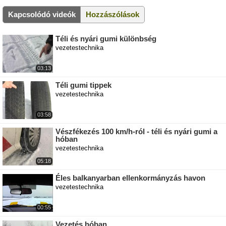
Kapcsolódó videók
Hozzászólások
Téli és nyári gumi különbség
vezetestechnika
03:13
Téli gumi tippek
vezetestechnika
03:58
Vészfékezés 100 km/h-ról - téli és nyári gumi a
hóban
vezetestechnika
05:18
Éles balkanyarban ellenkormányzás havon
vezetestechnika
00:55
Vezetés hóban