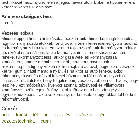
technikákat használjunk télen a jeges, havas úton. Ebben a tippben erre a
kérdésre keressük a választ.
Amire szükségünk lesz
autó
Vezetés hóban
Mindenképpen finom elindulásokat használjunk, finom kuplungfelengedést,
lágy kormánymozdulatokkal. Kerüljük a hirtelen fékezéseket, gyorsításokat
és kormánymozdulatokat. Ha az autó tolja az orrát, alulkormányzott, akkor
gázelvétel és próbáljunk kifelé kormányozni. Ha megcsúszna az autó
feneke, túlkormányzott lesz, akkor gázelvétel és kormányzással
korrigáljunk, amerre menni szeretnénk, arra kormányozzunk.
Sokan még mindig úgy vezetnek fronthajtású autóval, hogy előre vesznek
két téli gumit, hátul marad a nyári, és ha kitör az autó feneke, akkor
rákormányzással és gázzal ki lehet húzni az autót ebből a helyzetből.
Ennek az a hátulütője, hogy forgalomban, vészhelyzetben nem biztos, hogy
lesz hely ezt módosítani. Ilyenkor azonnal gázelvétel és villámgyors
kormányzás szükséges. Ahány fokot kitör az autó hossztengely az
egyeneshez képest, az első kormányzott kerekeknél egy fokkal többet kell
rákormányozni.
Címkék:
autó
kocsi
tél
hó
vezetés
csúszás
jég
vezetéstechnika
gumi