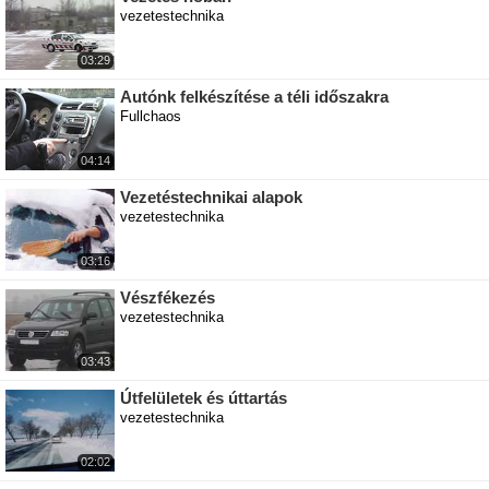
vezetestechnika
03:29
Autónk felkészítése a téli időszakra
Fullchaos
04:14
Vezetéstechnikai alapok
vezetestechnika
03:16
Vészfékezés
vezetestechnika
03:43
Útfelületek és úttartás
vezetestechnika
02:02