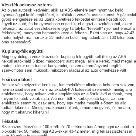
Vészfék aékasszisztens
Az olyan autósok kedvéért, akik az ABS ellenére sem nyomnak kellő
gyorsasággal kellő erejű féket, kitalálták a vészfék asszisztenst. A gázpedál
gyors elengedése és az utána következő fékpedál érintése közötti időt
figyeli az autó, és ha gyorsabban engedjük el a gázt a szokásosnál, akkor
felkészíti az autót vészfékezésre (egy tartályba "félretett" nyomást ereszt a
fékkörökre), magyarán hamarabb kezd el fékezni. Ezért van az, hogy 42-43
méter helyett ma már akár 39 méteren belül meg tudunk állni 100 kilométer/
órás sebességről.
Kuplung-fék együtt!
Még egy dolog a vészfékezésről: kuplung-fék együtt kell (főleg az ABS
nélküli autóknál)! 3 tized másodperc alatt megáll állni a kerék, majd megáll a
motor - ekkor nem tudunk kanyarodni, hiszen a kormányzást segítő
szervomotor sem működik, miközben ráadásul az autó orrnehézzé vált.
Fixírozni tilos!
Amikor vészhelyzetbe kerülünk, kimenekülésre alkalmas hely nem sok van,
nem szabad sosem fixálni az akadályt! A balesetet szenvedők mindig arra
emlékeznek, hogy milyen volt a stoplámpája az előttük lévő autónak, meg
milyen feliratok voltak rajta. Aki nem tölt ki kárbejelentő lapot, az nem
emlékszik semmire, csak arra, hogy egy marha megállt előttem és alig
tudtam kikerülni. Mindig arra koncentráljunk, amerre megyünk, és ne arra,
hogy mit akarunk kikerülni!
Fékutak
Szakaszos fékezéssel 100 km/h-ról 70 méteren tudná megfogni az autót, a
blokkoló fék 50 méter, régi ABS-ekkel 43-42 méter, míg fékasszisztenssel
akár 39 méter is elegendő.