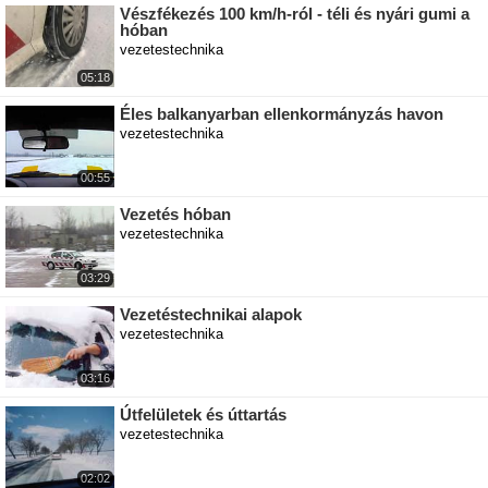
Vészfékezés 100 km/h-ról - téli és nyári gumi a
hóban
vezetestechnika
05:18
Éles balkanyarban ellenkormányzás havon
vezetestechnika
00:55
Vezetés hóban
vezetestechnika
03:29
Vezetéstechnikai alapok
vezetestechnika
03:16
Útfelületek és úttartás
vezetestechnika
02:02