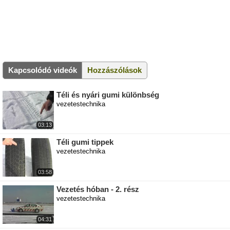
Kapcsolódó videók
Hozzászólások
Téli és nyári gumi különbség
vezetestechnika
03:13
Téli gumi tippek
vezetestechnika
03:58
Vezetés hóban - 2. rész
vezetestechnika
04:31