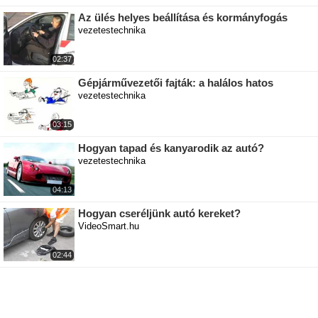
Az ülés helyes beállítása és kormányfogás
vezetestechnika
02:37
Gépjárművezetői fajták: a halálos hatos
vezetestechnika
03:15
Hogyan tapad és kanyarodik az autó?
vezetestechnika
04:13
Hogyan cseréljünk autó kereket?
VideoSmart.hu
02:44