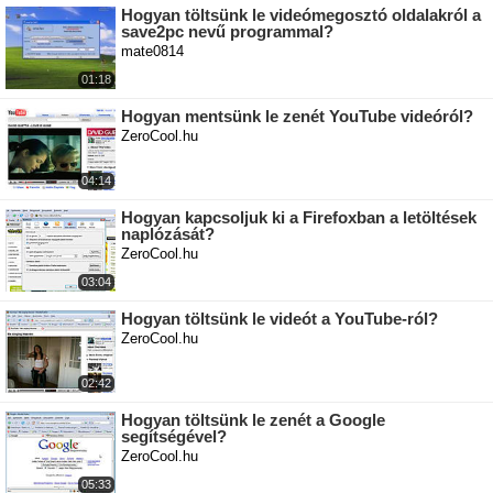
Hogyan töltsünk le videómegosztó oldalakról a
save2pc nevű programmal?
mate0814
01:18
Hogyan mentsünk le zenét YouTube videóról?
ZeroCool.hu
04:14
Hogyan kapcsoljuk ki a Firefoxban a letöltések
naplózását?
ZeroCool.hu
03:04
Hogyan töltsünk le videót a YouTube-ról?
ZeroCool.hu
02:42
Hogyan töltsünk le zenét a Google
segítségével?
ZeroCool.hu
05:33