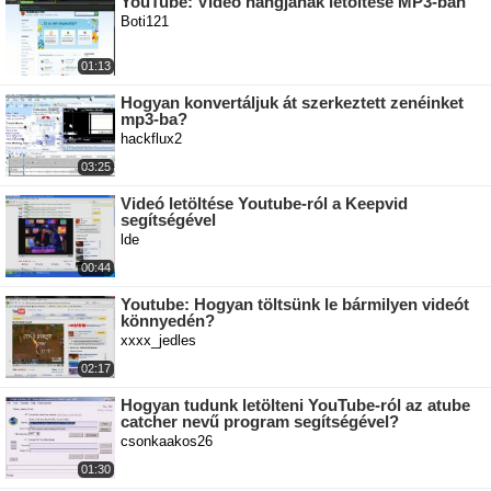
YouTube: Videó hangjának letöltése MP3-ban
Boti121
01:13
Hogyan konvertáljuk át szerkeztett zenéinket
mp3-ba?
hackflux2
03:25
Videó letöltése Youtube-ról a Keepvid
segítségével
lde
00:44
Youtube: Hogyan töltsünk le bármilyen videót
könnyedén?
xxxx_jedles
02:17
Hogyan tudunk letölteni YouTube-ról az atube
catcher nevű program segítségével?
csonkaakos26
01:30