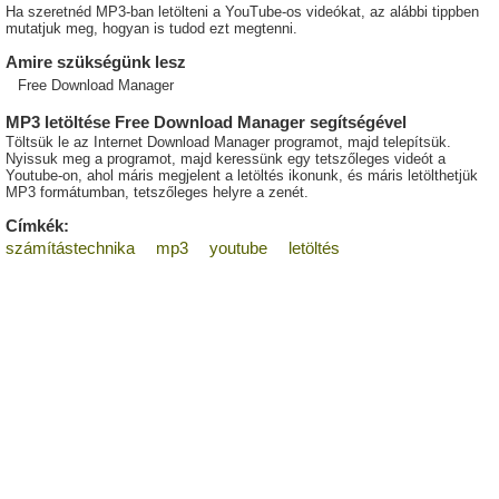
Ha szeretnéd MP3-ban letölteni a YouTube-os videókat, az alábbi tippben
mutatjuk meg, hogyan is tudod ezt megtenni.
Amire szükségünk lesz
Free Download Manager
MP3 letöltése Free Download Manager segítségével
Töltsük le az Internet Download Manager programot, majd telepítsük.
Nyissuk meg a programot, majd keressünk egy tetszőleges videót a
Youtube-on, ahol máris megjelent a letöltés ikonunk, és máris letölthetjük
MP3 formátumban, tetszőleges helyre a zenét.
Címkék:
számítástechnika
mp3
youtube
letöltés