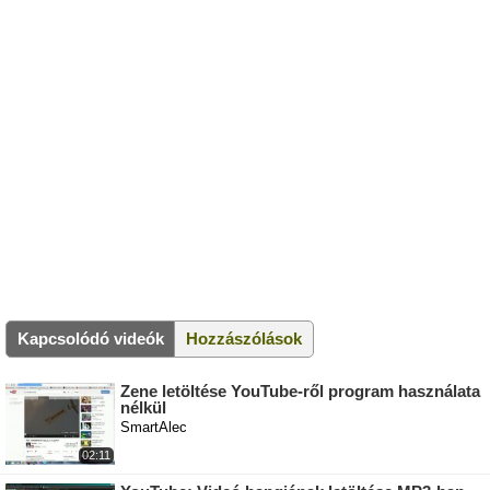
Kapcsolódó videók
Hozzászólások
Zene letöltése YouTube-ről program használata
nélkül
SmartAlec
02:11