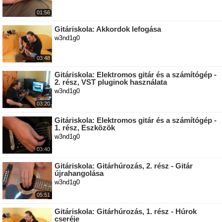
01:56
Gitáriskola: Akkordok lefogása
w3nd1g0
03:48
Gitáriskola: Elektromos gitár és a számítógép -
2. rész, VST pluginok használata
w3nd1g0
03:20
Gitáriskola: Elektromos gitár és a számítógép -
1. rész, Eszközök
w3nd1g0
03:40
Gitáriskola: Gitárhúrozás, 2. rész - Gitár
újrahangolása
w3nd1g0
05:51
Gitáriskola: Gitárhúrozás, 1. rész - Húrok
cseréje