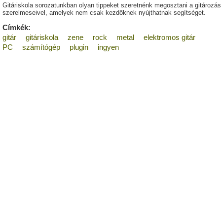
Gitáriskola sorozatunkban olyan tippeket szeretnénk megosztani a gitározás
szerelmeseivel, amelyek nem csak kezdőknek nyújthatnak segítséget.
Címkék:
gitár
gitáriskola
zene
rock
metal
elektromos gitár
PC
számítógép
plugin
ingyen