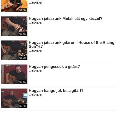
w3nd1g0
06:42
Hogyan játsszunk Metallicát egy kézzel?
w3nd1g0
01:02
Hogyan játsszunk gitáron "House of the Rising
Sun"-t?
w3nd1g0
03:25
Hogyan pengessük a gitárt?
w3nd1g0
01:59
Hogyan hangoljuk be a gitárt?
w3nd1g0
02:46