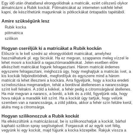
Egy idő után óhatatlanul elrongyolódnak a matricák, ezért célszerű olykor
átmatricázni a Rubik kockát. Pótmatricákat az interneten sokfelé lehet
kapni, de készíthetünk magunknak is pótkockákat öntapadós tapétából.
Amire szükségünk lesz
Rubik kocka
pótmatrica
szilikon
Hogyan cseréljük ki a matricákat a Rubik kockán
Először is le kell szedni az elrongyolódott matricákat, amelyhez
használhatunk pl. egy bicskát. Ha ez megvan, szappanos meleg vízzel le
lehet mosni a kockáról a ragasztómaradékokat. Jelen esetben előre
elkészített matricákat fogunk felragasztani. Három matricát érdemes
egyszerre felragasztani, méghozzá úgy, hogy meghajtjuk a matricás ívet, a
kis kockák felpöndörödnek, megfordítjuk és egyszerre mind a három
matricát rá lehet illeszteni a kockára. Arra figyeljünk, hogy a kocka eredeti
színelosztása megmaradjon, tehát a bordóval átellenesen a narancssárga
színt kell felrakni. A zöld a kékkel, a fehér pedig a citromsárgával átellenes.
Ha már megvan a narancs, a bordó, a kék és a zöld, figyeljünk oda, hogy
hova rakjuk a maradék két színt. Ha a kockát úgy tartjuk, hogy velünk
szemben van a narancssárga, a zöld jobbra, akkor a fehér szín felülre kerül,
alulra meg a citromsárga.
Hogyan szilikonozzuk a Rubik kockát
Ha elkészültünk a matricázással, be is szilikonozhatjuk a kockát, bárhol
kapható szilikon spray segítségével. Forgassuk el az egyik sort félig,
vegyünk ki egy kockát, majd fújjunk a kocka közepébe. Rakjuk vissza a