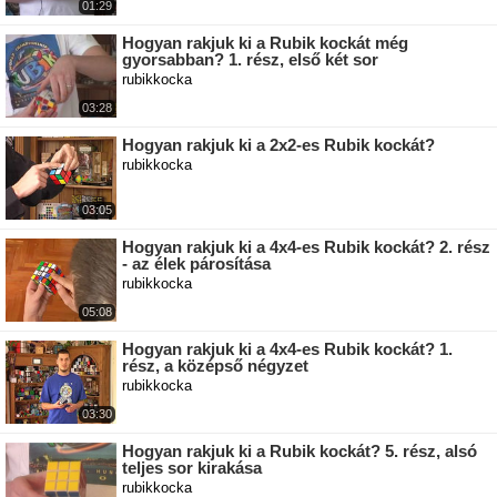
01:29
Hogyan rakjuk ki a Rubik kockát még
gyorsabban? 1. rész, első két sor
rubikkocka
03:28
Hogyan rakjuk ki a 2x2-es Rubik kockát?
rubikkocka
03:05
Hogyan rakjuk ki a 4x4-es Rubik kockát? 2. rész
- az élek párosítása
rubikkocka
05:08
Hogyan rakjuk ki a 4x4-es Rubik kockát? 1.
rész, a középső négyzet
rubikkocka
03:30
Hogyan rakjuk ki a Rubik kockát? 5. rész, alsó
teljes sor kirakása
rubikkocka