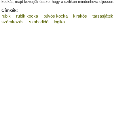
kockát, majd keverjük össze, hogy a szilikon mindenhova eljusson.
Címkék:
rubik
rubik kocka
bűvös kocka
kirakós
társasjáték
szórakozás
szabadidő
logika