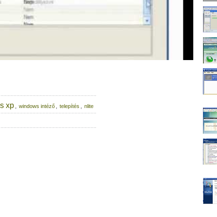
s xp
,
,
,
windows intéző
telepítés
nlite