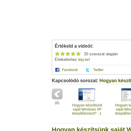
Értékeld a videót:
20 szavazat alapján
Értékeléshez
!
lépj be
Facebook
Twitter
Kapcsolódó sorozat:
Ez a videótipp a következő klub(ok)ba tartoz
A(z) "Hogyan készítsünk saját Windows XP t
Hogyan készít
megosztásához használhat
című videótipp
számításitechika
Neved:
Windows Tippek-Trükkök
(
0
)
E-mail címed:
Ha van egy kis időd,
nézz szét meglévő klubja
Hogyan készítsünk
Hogyan k
saját Windows XP
saját Wi
telepítőlemezt? - 1.
telepítőle
Címzett e-mail címe:
rész: az nLite
rész: ja
beszerzése
driver
kompo
Hogyan készítsünk saját W