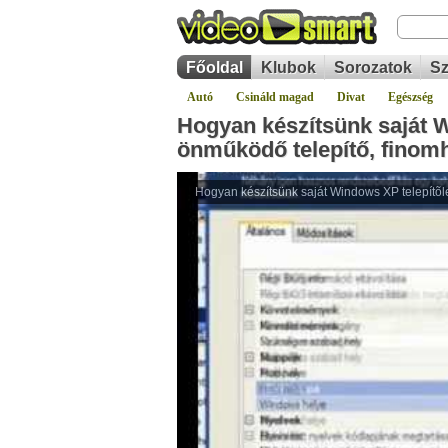
Főoldal
Klubok
Sorozatok
Sz
Autó
Csináld magad
Divat
Egészség
Hogyan készítsünk saját W
önműködő telepítő, finom