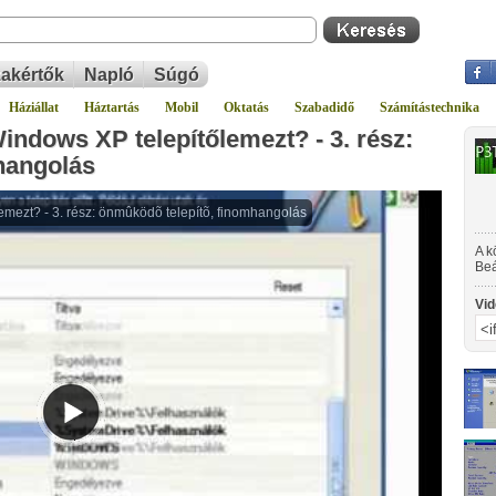
akértők
Napló
Súgó
Háziállat
Háztartás
Mobil
Oktatás
Szabadidő
Számítástechnika
indows XP telepítőlemezt? - 3. rész:
hangolás
A k
Beá
meg
Vid