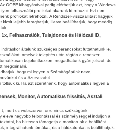
t. Az OOBE kihagyásával pedig elérhetjük azt, hogy a Windows
lyen felhasználói profilokat akarunk létrehozni. Ezt nem
tnénk profilokat létrehozni. A Rendszer-visszaállítást hagyjuk
kicsit lejjebb faraghatjuk, illetve beállíthatjuk, hogy meddig
ntok.
s 1x, Felhasználók, Tulajdonos és Hálózati ID,
 indításkor általunk szükséges parancsokat futtathatunk le.
asználókat, amelyek telepítés után rögtön a rendszer
automatikusan bejelentkezzen, megadhatunk gyári jelszót, de
zt megcsinálni.
adhatjuk, hogy mi legyen a Számítógépünk neve,
nevünket és a Szervezetet.
n töltsük ki. Ha azt szeretnénk, hogy automatikus legyen a
ensek, Monitor, Automatikus frissítés, Asztali
-t, mert ez webszerver, erre nincs szükségünk.
ogy eleve nagyobb felbontással és színmélységgel induljon a
ztatni, ha biztosan támogatja a monitorunk a beállítást.
uk, integrálhatunk témákat, és a hálózatunkat is beállíthatjuk.