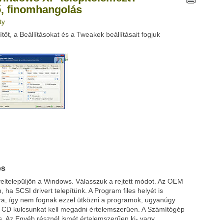
ő, finomhangolás
ty
Google
Digg
tőt, a Beállításokat és a Tweakek beállításait fogjuk
os
ül feltelepüljön a Windows. Válasszuk a rejtett módot. Az OEM
, ha SCSI drivert telepítünk. A Program files helyét is
a, így nem fognak ezzel ütközni a programok, ugyanúgy
i CD kulcsunkat kell megadni értelemszerűen. A Számítógép
s. Az Egyéb résznél ismét értelemszerűen ki- vagy