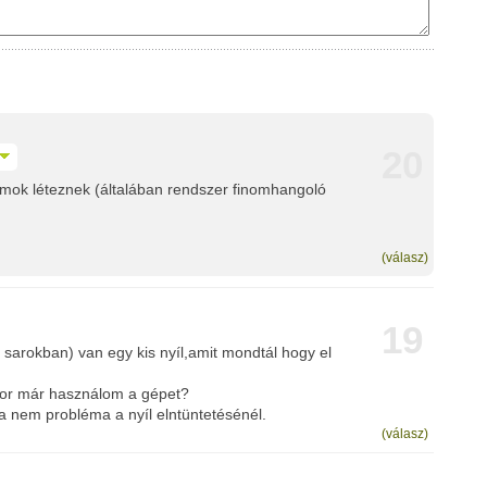
20
ramok léteznek (általában rendszer finomhangoló
(válasz)
19
ó sarokban) van egy kis nyíl,amit mondtál hogy el
ikor már használom a gépet?
nem probléma a nyíl elntüntetésénél.
(válasz)