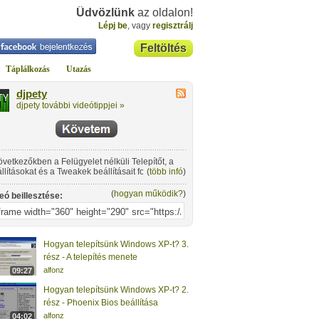
Üdvözlünk
az oldalon!
Lépj be
, vagy
regisztrálj
Feltöltés
Táplálkozás
Utazás
djpety
djpety további videótippjei »
övetkezőkben a Felügyelet nélküli Telepítőt, a
llításokat és a Tweakek beállításait fogjuk
(
több infó
)
vizsgálni.
(
hogyan működik?
)
eó beillesztése:
Hogyan telepítsünk Windows XP-t? 3.
rész - A telepítés menete
alfonz
09:27
Hogyan telepítsünk Windows XP-t? 2.
rész - Phoenix Bios beállítása
alfonz
04:02