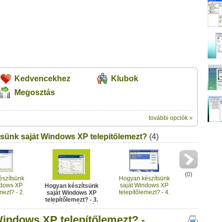
Kedvencekhez
Klubok
Megosztás
további opciók »
ik:
elepítőlemezt? - 3. rész: önműködő telepítő, finomhangolás"
sünk saját Windows XP telepítőlemezt?
(4)
od a saját leveleződet
,
vagy
ezt a felületet:
Üzenet (opcionális):
(
0
)
!
ink között
észítsünk
Hogyan készítsünk
ndows XP
saját Windows XP
Hogyan készítsünk
mezt? - 2.
telepítőlemezt? - 4.
saját Windows XP
vítások,
rész: végső
telepítőlemezt? - 3.
ek és
beállítások
rész: önműködő
nensek
telepítő,
indows XP telepítőlemezt? -
finomhangolás