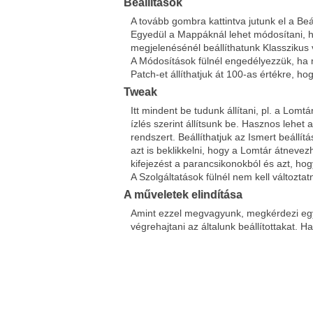
Beállítások
A tovább gombra kattintva jutunk el a Be
Egyedül a Mappáknál lehet módosítani, hog
megjelenésénél beállíthatunk Klasszikus vá
A Módosítások fülnél engedélyezzük, ha 
Patch-et állíthatjuk át 100-as értékre, 
Tweak
Itt mindent be tudunk állítani, pl. a Lomt
ízlés szerint állítsunk be. Hasznos lehet 
rendszert. Beállíthatjuk az Ismert beáll
azt is beklikkelni, hogy a Lomtár átnevez
kifejezést a parancsikonokból és azt, hog
A Szolgáltatások fülnél nem kell változtat
A műveletek elindítása
Amint ezzel megvagyunk, megkérdezi egy 
végrehajtani az általunk beállítottakat. Ha