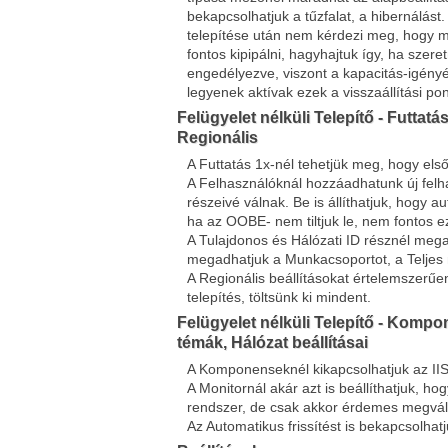
bekapcsolhatjuk a tűzfalat, a hibernálás
telepítése után nem kérdezi meg, hogy mi
fontos kipipálni, hagyhajtuk így, ha szere
engedélyezve, viszont a kapacitás-igényét 
legyenek aktívak ezek a visszaállítási po
Felügyelet nélküli Telepítő - Futtatá
Regionális
A Futtatás 1x-nél tehetjük meg, hogy első
A Felhasználóknál hozzáadhatunk új felh
részeivé válnak. Be is állíthatjuk, hogy 
ha az OOBE- nem tiltjuk le, nem fontos e
A Tulajdonos és Hálózati ID résznél meg
megadhatjuk a Munkacsoportot, a Teljes 
A Regionális beállításokat értelemszerűe
telepítés, töltsünk ki mindent.
Felügyelet nélküli Telepítő - Kompon
témák, Hálózat beállításai
A Komponenseknél kikapcsolhatjuk az IIS
A Monitornál akár azt is beállíthatjuk, h
rendszer, de csak akkor érdemes megválto
Az Automatikus frissítést is bekapcsolhatj