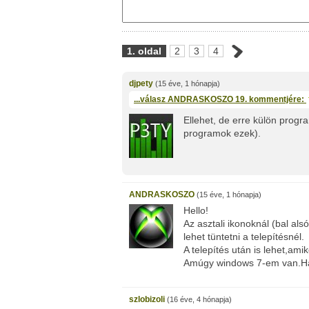
1. oldal
2
3
4
djpety
(15 éve, 1 hónapja)
...válasz
ANDRASKOSZO
19. kommentjére:
Ellehet, de erre külön prog
programok ezek).
ANDRASKOSZO
(15 éve, 1 hónapja)
Hello!
Az asztali ikonoknál (bal als
lehet tüntetni a telepítésnél.
A telepítés után is lehet,am
Amúgy windows 7-em van.Ha 
szlobizoli
(16 éve, 4 hónapja)