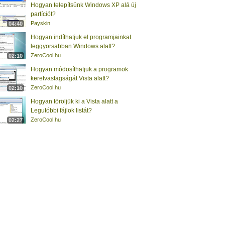
Hogyan telepítsünk Windows XP alá új
partíciót?
Payskin
04:40
Hogyan indíthatjuk el programjainkat
leggyorsabban Windows alatt?
ZeroCool.hu
02:10
Hogyan módosíthatjuk a programok
keretvastagságát Vista alatt?
ZeroCool.hu
02:10
Hogyan töröljük ki a Vista alatt a
Legutóbbi fájlok listát?
ZeroCool.hu
02:27