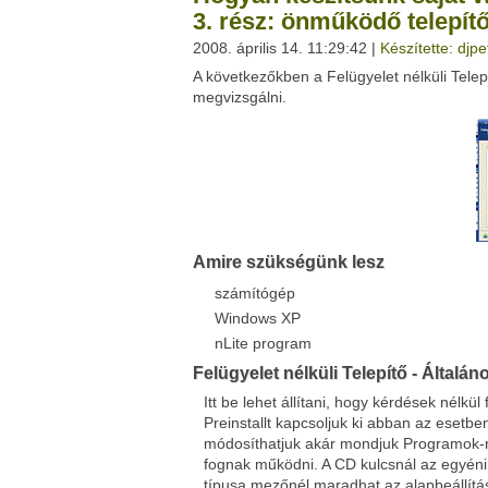
3. rész: önműködő telepít
2008. április 14. 11:29:42 |
Készítette: djpe
Facebook
Twitter
A következőkben a Felügyelet nélküli Telepí
Del.icio.us
Live
megvizsgálni.
Amire szükségünk lesz
számítógép
Windows XP
nLite program
Felügyelet nélküli Telepítő - Általán
Itt be lehet állítani, hogy kérdések nélk
Preinstallt kapcsoljuk ki abban az esetben
módosíthatjuk akár mondjuk Programok-r
fognak működni. A CD kulcsnál az egyén
típusa mezőnél maradhat az alapbeállítá