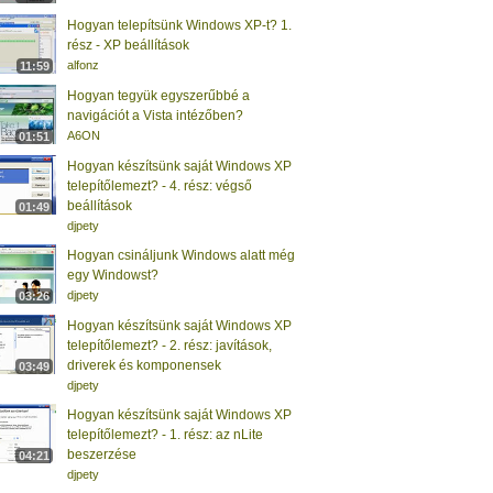
Hogyan telepítsünk Windows XP-t? 1.
rész - XP beállítások
alfonz
11:59
Hogyan tegyük egyszerűbbé a
navigációt a Vista intézőben?
A6ON
01:51
Hogyan készítsünk saját Windows XP
telepítőlemezt? - 4. rész: végső
beállítások
01:49
djpety
Hogyan csináljunk Windows alatt még
egy Windowst?
djpety
03:26
Hogyan készítsünk saját Windows XP
telepítőlemezt? - 2. rész: javítások,
driverek és komponensek
03:49
djpety
Hogyan készítsünk saját Windows XP
telepítőlemezt? - 1. rész: az nLite
beszerzése
04:21
djpety