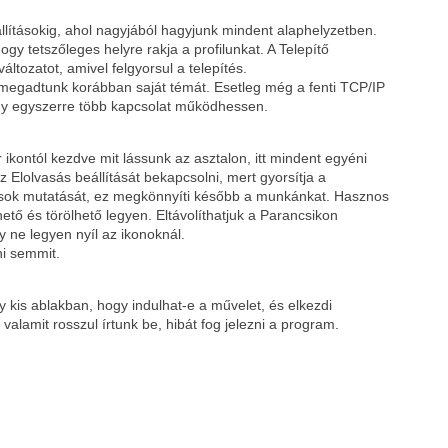
állításokig, ahol nagyjából hagyjunk mindent alaphelyzetben.
y tetszőleges helyre rakja a profilunkat. A Telepítő
ltozatot, amivel felgyorsul a telepítés.
megadtunk korábban saját témát. Esetleg még a fenti TCP/IP
hogy egyszerre több kapcsolat működhessen.
ár ikontól kezdve mit lássunk az asztalon, itt mindent egyéni
az Elolvasás beállítását bekapcsolni, mert gyorsítja a
ítások mutatását, ez megkönnyíti később a munkánkat. Hasznos
hető és törölhető legyen. Eltávolíthatjuk a Parancsikon
y ne legyen nyíl az ikonoknál.
ni semmit.
kis ablakban, hogy indulhat-e a művelet, és elkezdi
 valamit rosszul írtunk be, hibát fog jelezni a program.