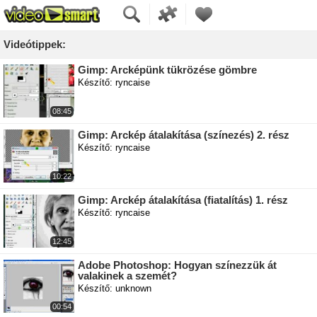
Videótippek:
Gimp: Arcképünk tükrözése gömbre
Készítő: ryncaise
08:45
Gimp: Arckép átalakítása (színezés) 2. rész
Készítő: ryncaise
10:22
Gimp: Arckép átalakítása (fiatalítás) 1. rész
Készítő: ryncaise
12:45
Adobe Photoshop: Hogyan színezzük át
valakinek a szemét?
Készítő: unknown
00:54