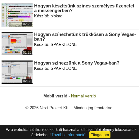
Hogyan készítsünk színes személyes üzenetet
a messengerben?
Készítő: blokad
02:22
Hogyan színezhetünk trükkösen a Sony Vegas-
ban?
Készítő: SPARKIEONE
01:28
Hogyan színezzünk a Sony Vegas-ban?
Készítő: SPARKIEONE
02:53
Mobil verzió
-
Normál verzió
© 2026 Next Project Kft. - Minden jog fenntartva.
Ez a weboldal sütiket (cookie-kat) használ a felhasználói élmény fokozásának
További információ!
érdekében!
Elfogadom