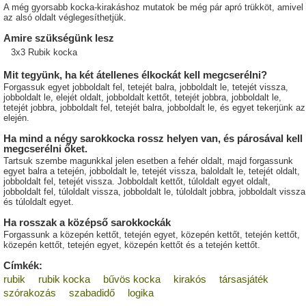
A még gyorsabb kocka-kirakáshoz mutatok be még pár apró trükköt, amivel
az alsó oldalt véglegesíthetjük.
Amire szükségünk lesz
3x3 Rubik kocka
Mit tegyünk, ha két átellenes élkockát kell megcserélni?
Forgassuk egyet jobboldalt fel, tetejét balra, jobboldalt le, tetejét vissza,
jobboldalt le, elejét oldalt, jobboldalt kettőt, tetejét jobbra, jobboldalt le,
tetejét jobbra, jobboldalt fel, tetejét balra, jobboldalt le, és egyet tekerjünk az
elején.
Ha mind a négy sarokkocka rossz helyen van, és párosával kell
megcserélni őket.
Tartsuk szembe magunkkal jelen esetben a fehér oldalt, majd forgassunk
egyet balra a tetején, jobboldalt le, tetejét vissza, baloldalt le, tetejét oldalt,
jobboldalt fel, tetejét vissza. Jobboldalt kettőt, túloldalt egyet oldalt,
jobboldalt fel, túloldalt vissza, jobboldalt le, túloldalt jobbra, jobboldalt vissza
és túloldalt egyet.
Ha rosszak a középső sarokkockák
Forgassunk a közepén kettőt, tetején egyet, közepén kettőt, tetején kettőt,
közepén kettőt, tetején egyet, közepén kettőt és a tetején kettőt.
Címkék:
rubik
rubik kocka
bűvös kocka
kirakós
társasjáték
szórakozás
szabadidő
logika