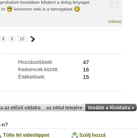
23
probalom bovebben kifejteni a dolog lenyeget.
 irt
koxonom neki is a tamogatast
(válasz)
8
9
10
47
Hozzászólások:
16
Kedvencek között:
15
Értékelések:
za az előző oldalra
az oldal tetejére
tovább a főoldalra »
u-n?
Tölts fel videótippet
Szólj hozzá