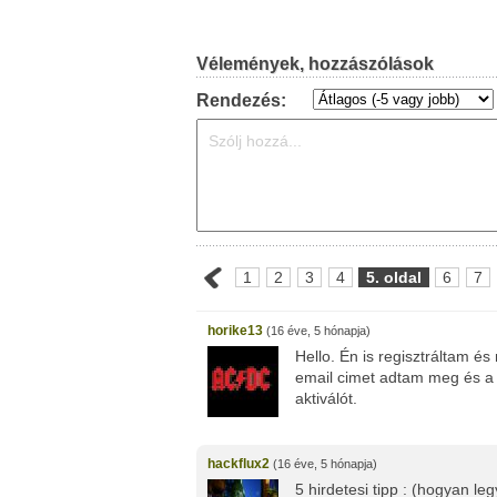
Vélemények, hozzászólások
Rendezés:
1
2
3
4
5. oldal
6
7
horike13
(16 éve, 5 hónapja)
Hello. Én is regisztráltam é
email cimet adtam meg és a
aktiválót.
hackflux2
(16 éve, 5 hónapja)
5 hirdetesi tipp : (hogyan l