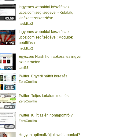
Ingyenes weboldal készítés az
ucoz.com segítségével - Külalak,
kinézet szerkesztése
03:59
hackflux2
Ingyenes weboldal készítés az
ucoz.com segítségével: Modulok
beállítása
11:24
hackflux2
Egyszerű Flash honlapkészítés ingyen
az interneten
tomi35
12:21
Twitter: Egyedi háttér keresés
ZeroCool.hu
02:11
Twitter: Teljes tartalom mentés
ZeroCool.hu
04:03
Twitter: Ki írt az én honlapomról?
ZeroCool.hu
01:59
Hogyan optimalizáljuk weblapunkat?