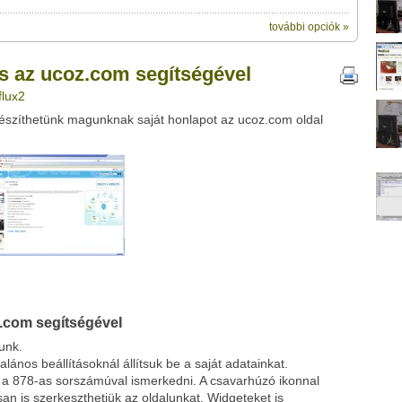
további opciók »
ik:
megosztásához használhatod
com segítségével" című videótipp
s az ucoz.com segítségével
ubhoz sem.
flux2
Üzenet (opcionális):
készíthetünk magunknak saját honlapot az ucoz.com oldal
!
ink között
Google
Digg
z.com segítségével
unk.
talános beállításoknál állítsuk be a saját adatainkat.
tt a 878-as sorszámúval ismerkedni. A csavarhúzó ikonnal
isan is szerkeszthetjük az oldalunkat. Widgeteket is