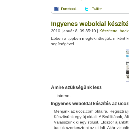
Facebook
Twitter
Ez a videótipp a következő klub(ok)ba tartoz
A(z) "Ingyenes weboldal készítés az ucoz.
Ingyenes weboldal készíté
a saját leveleződet
,
vagy
ezt a felületet:
Ez a videó nem még nem tartozik egy kl
2010. január 8. 09:35:10 |
Készítette: hack
Neved:
Ebben a tippben megtekinthetjük, miként 
Ha van egy kis időd,
nézz szét meglévő klubja
E-mail címed:
segítségével.
Címzett e-mail címe:
Facebook
Twitter
Amire szükségünk lesz
Del.icio.us
Live
internet
Ingyenes weboldal készítés az uco
Menjünk az ucoz.com oldalra. Regisztrálj
Készítsünk egy új oldalt. A Beállítások, Ál
Válasszunk ki egy stílust. Először ajánlo
tudjuk szerkeszteni az oldalt. Akár vizuál