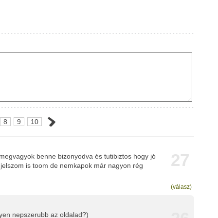
8
9
10
27
s megvagyok benne bizonyodva és tutibiztos hogy jó
 jelszom is toom de nemkapok már nagyon rég
(válasz)
egyen nepszerubb az oldalad?)