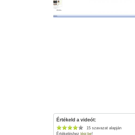
Értékeld a videót:
15 szavazat alapján
Értékeléshez
!
lépj be