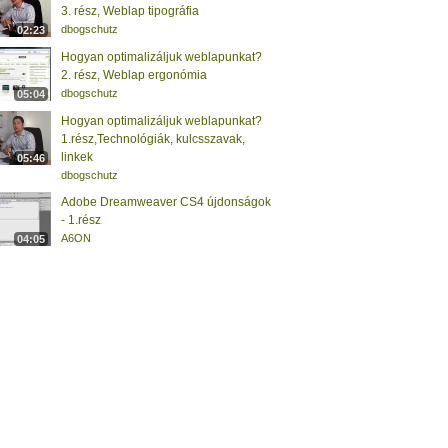
3. rész, Weblap tipográfia
dbogschutz
02:23
Hogyan optimalizáljuk weblapunkat?
2. rész, Weblap ergonómia
dbogschutz
05:04
Hogyan optimalizáljuk weblapunkat?
1.rész,Technológiák, kulcsszavak,
linkek
05:46
dbogschutz
Adobe Dreamweaver CS4 újdonságok
- 1.rész
A6ON
04:05