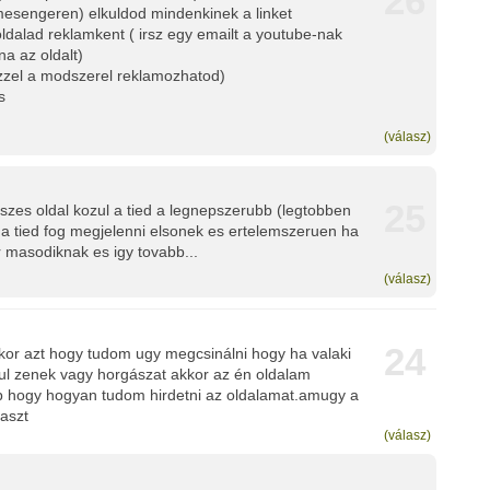
26
mesengeren) elkuldod mindenkinek a linket
oldalad reklamkent ( irsz egy emailt a youtube-nak
a az oldalt)
zzel a modszerel reklamozhatod)
s
(válasz)
25
szes oldal kozul a tied a legnepszerubb (legtobben
r a tied fog megjelenni elsonek es ertelemszeruen ha
masodiknak es igy tovabb...
(válasz)
24
kor azt hogy tudom ugy megcsinálni hogy ha valaki
ául zenek vagy horgászat akkor az én oldalam
b hogy hogyan tudom hirdetni az oldalamat.amugy a
laszt
(válasz)