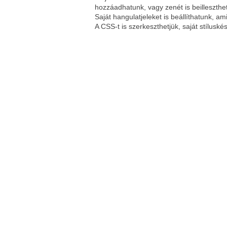
hozzáadhatunk, vagy zenét is beilleszthe
Saját hangulatjeleket is beállíthatunk, ami
A CSS-t is szerkeszthetjük, saját stíluskés