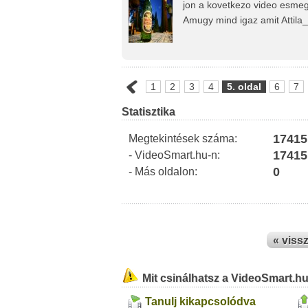
jon a kovetkezo video esmeg
Amugy mind igaz amit Attila_
1
2
3
4
5. oldal
6
7
Statisztika
17415
Megtekintések száma:
17415
- VideoSmart.hu-n:
0
- Más oldalon:
« viss
Mit csinálhatsz a VideoSmart.h
Tanulj kikapcsolódva