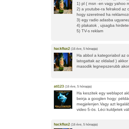
1) pl ( msn -en vagy yahoo 
2) a youtube-ra felrakod az 
hogy szeretned ha reklamozn
3) egy radio adasba ugyane
4) plakatok , ujsagba hirdete
5) TV-s reklam
hackflux2
(16 éve, 5 hónapja)
Ha abbol a kategoriabol az o
latogattak az oldalad ) akko
masodik legnepszerubb akor 
ati123
(16 éve, 5 hónapja)
Ha keszitek egy weblapot ak
beirja a googlen hogy: péld
megjelenjen.Vagy azt legalá
video 5-ös. Léci kuldjetek vá
hackflux2
(16 éve, 5 hónapja)