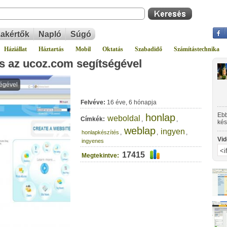
akértők
Napló
Súgó
Háziállat
Háztartás
Mobil
Oktatás
Szabadidő
Számítástechnika
s az ucoz.com segítségével
Felvéve:
16 éve, 6 hónapja
Ebb
honlap
weboldal
Címkék:
,
,
kés
weblap
uco
ingyen
,
,
,
honlapkészítés
Vid
ingyenes
17415
Megtekintve: