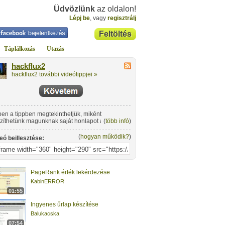
Üdvözlünk
az oldalon!
Lépj be
, vagy
regisztrálj
Feltöltés
Táplálkozás
Utazás
hackflux2
hackflux2 további videótippjei »
en a tippben megtekinthetjük, miként
zíthetünk magunknak saját honlapot az
(
több infó
)
z.com oldal segítségével.
(
hogyan működik?
)
eó beillesztése:
PageRank érték lekérdezése
KabinERROR
01:55
Ingyenes űrlap készítése
Balukacska
07:54