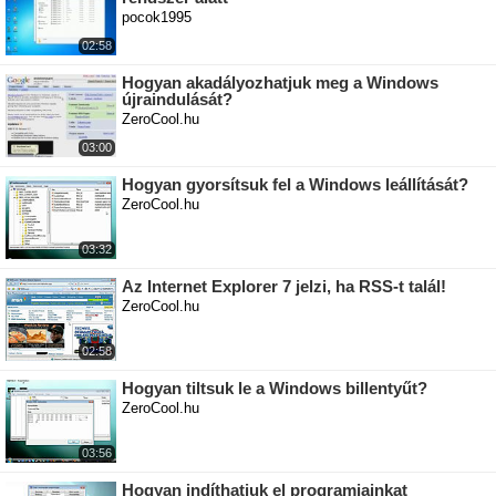
pocok1995
02:58
Hogyan akadályozhatjuk meg a Windows
újraindulását?
ZeroCool.hu
03:00
Hogyan gyorsítsuk fel a Windows leállítását?
ZeroCool.hu
03:32
Az Internet Explorer 7 jelzi, ha RSS-t talál!
ZeroCool.hu
02:58
Hogyan tiltsuk le a Windows billentyűt?
ZeroCool.hu
03:56
Hogyan indíthatjuk el programjainkat