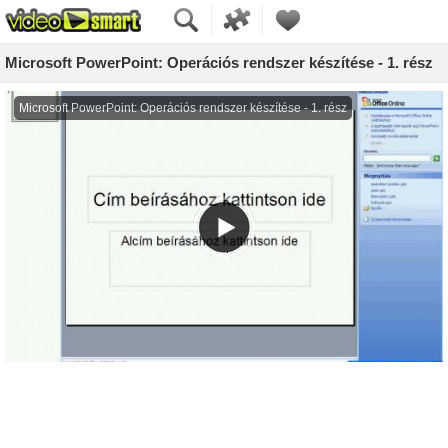
Microsoft PowerPoint: Operációs rendszer készítése - 1. rész