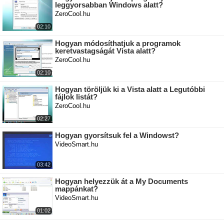
leggyorsabban Windows alatt?
ZeroCool.hu
02:10
Hogyan módosíthatjuk a programok
keretvastagságát Vista alatt?
ZeroCool.hu
02:10
Hogyan töröljük ki a Vista alatt a Legutóbbi
fájlok listát?
ZeroCool.hu
02:27
Hogyan gyorsítsuk fel a Windowst?
VideoSmart.hu
03:42
Hogyan helyezzük át a My Documents
mappánkat?
VideoSmart.hu
01:02