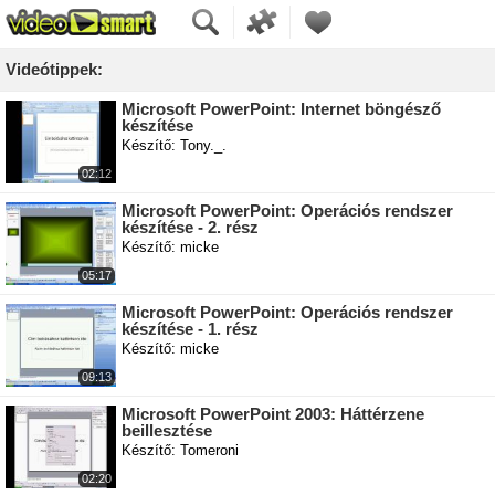
Videótippek:
Microsoft PowerPoint: Internet böngésző
készítése
Készítő: Tony._.
02:12
Microsoft PowerPoint: Operációs rendszer
készítése - 2. rész
Készítő: micke
05:17
Microsoft PowerPoint: Operációs rendszer
készítése - 1. rész
Készítő: micke
09:13
Microsoft PowerPoint 2003: Háttérzene
beillesztése
Készítő: Tomeroni
02:20