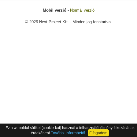
Mobil verzió
-
Normál verzió
© 2026 Next Project Kft. - Minden jog fenntartva.
Ez a weboldal sütiket (cookie-kat) használ a felhasználói élmény fokozásának
További információ!
érdekében!
Elfogadom