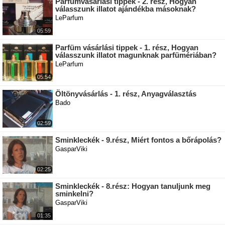
Parfümvásárlási tippek - 2. rész, Hogyan
válasszunk illatot ajándékba másoknak?
LeParfum
05:59
Parfüm vásárlási tippek - 1. rész, Hogyan
válasszunk illatot magunknak parfümériában?
LeParfum
05:54
Öltönyvásárlás - 1. rész, Anyagválasztás
Bado
02:59
Sminkleckék - 9.rész, Miért fontos a bőrápolás?
GasparViki
02:25
Sminkleckék - 8.rész: Hogyan tanuljunk meg
sminkelni?
GasparViki
01:35