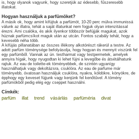
is, hogy olyanok vagyunk, hogy szeretjük az édesebb, fűszeresebb
illatokat.
Hogyan használjuk a parfümöket?
A másik ok, hogy amint kifújtuk a parfümöt, 10-20 perc múlva immunissá
válunk az illatra, tehát a saját illatunkat nem fogjuk olyan intenzitással
érezni. Ami csalóka, és akik ilyenkor többször befújják magukat, azok
húznak parfümcsíkot maguk után az utcán. Fontos szabály tehát, hogy a
kevesebb néha több.
A kifújás pillanatában az összes illékony alkotórészt rákerül a testre. Az
adott parfüm töménysége befolyásolja, hogy hogyan és mennyit viszünk fel
egy parfümből. Vannak az ún. testharmat vagy testpermetek, amelyek
annyira hígak, hogy nyugodtan ki lehet fújni a levegőbe és átsétálhatunk
rajtuk. Az eau de toilette-ek töményebbek, de szintén ugyanígy
használhatjuk vagy dekoltázsra, csuklóra. Az eau de parfume már
töményebb, óvatosan használjuk csuklóra, nyakra, köldökre, könyökre, de
épphogy egy keveset fújjunk vagy kenjünk fel kenőtűvel. A tömény
parfümökből pedig elég egy cseppet használni.
Címkék:
parfüm
illat
trend
vásárlás
parfüméria
divat