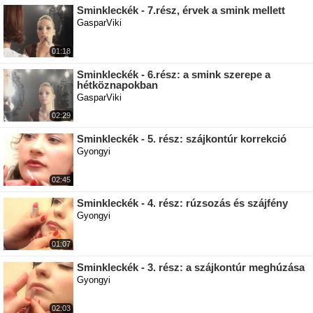
Sminkleckék - 7.rész, érvek a smink mellett
GasparViki
01:18
Sminkleckék - 6.rész: a smink szerepe a
hétköznapokban
GasparViki
02:29
Sminkleckék - 5. rész: szájkontúr korrekció
Gyongyi
02:45
Sminkleckék - 4. rész: rúzsozás és szájfény
Gyongyi
01:07
Sminkleckék - 3. rész: a szájkontúr meghúzása
Gyongyi
02:03