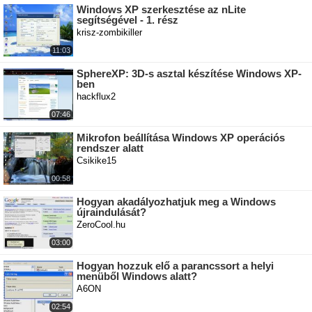
Windows XP szerkesztése az nLite
segítségével - 1. rész
krisz-zombikiller
11:03
SphereXP: 3D-s asztal készítése Windows XP-
ben
hackflux2
07:46
Mikrofon beállítása Windows XP operációs
rendszer alatt
Csikike15
00:58
Hogyan akadályozhatjuk meg a Windows
újraindulását?
ZeroCool.hu
03:00
Hogyan hozzuk elő a parancssort a helyi
menüből Windows alatt?
A6ON
02:54