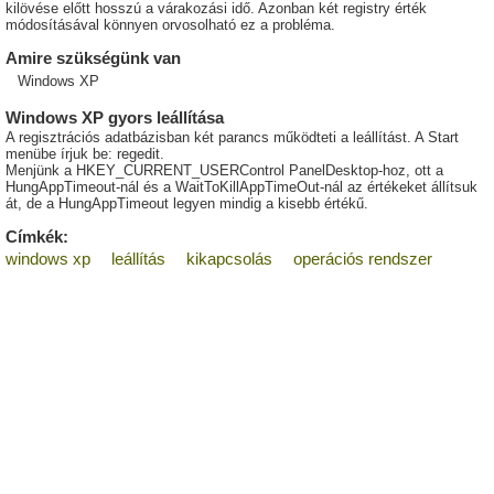
kilövése előtt hosszú a várakozási idő. Azonban két registry érték
módosításával könnyen orvosolható ez a probléma.
Amire szükségünk van
Windows XP
Windows XP gyors leállítása
A regisztrációs adatbázisban két parancs működteti a leállítást. A Start
menübe írjuk be: regedit.
Menjünk a HKEY_CURRENT_USERControl PanelDesktop-hoz, ott a
HungAppTimeout-nál és a WaitToKillAppTimeOut-nál az értékeket állítsuk
át, de a HungAppTimeout legyen mindig a kisebb értékű.
Címkék:
windows xp
leállítás
kikapcsolás
operációs rendszer