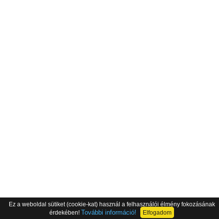
Ez a weboldal sütiket (cookie-kat) használ a felhasználói élmény fokozásának
További információ!
érdekében!
Elfogadom