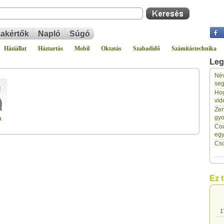
akértők
Napló
Súgó
Háziállat
Háztartás
Mobil
Oktatás
Szabadidő
Számítástechnika
Leg
Név
1
seg
Hog
vid
1
Zen
gyo
a
Cou
1
eg
Cso
1
Ez 
1
1