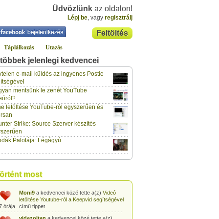
Üdvözlünk
az oldalon!
Lépj be
, vagy
regisztrálj
Feltöltés
Táplálkozás
Utazás
többek jelenlegi kedvencei
gabor733
a kedvencei közé tette a(z)
Leopárdgekkó-etetés egyszerű csipesszel
telen e-mail küldés az ingyenes Postie
7 órája
című tippet.
ítségével
yan mentsünk le zenét YouTube
gabor733
a kedvencei közé tette a(z)
eóról?
Hogyan készítsünk tojáslevest?
című tippet.
7 órája
e letöltése YouTube-ról egyszerűen és
rsan
gabor733
a kedvencei közé tette a(z)
nter Strike: Source Szerver készítés
Hogyan készítsünk fűszeres-paradicsomos
7 órája
pennét?
című tippet.
yszerűen
dák Palotája: Légágyú
gabor733
a kedvencei közé tette a(z)
Babakonyha - Almaszósz készítése 6
7 órája
hónapos kortól
című tippet.
gabor733
a kedvencei közé tette a(z)
történt most
Babakonyha - Alma-banán püré készítése
7 órája
egyszerűen
című tippet.
Moni9
a kedvencei közé tette a(z)
Videó
letöltése Youtube-ról a Keepvid segítségével
7 órája
című tippet.
vidazoltan
a kedvencei közé tette a(z)