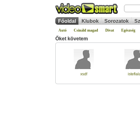
Főoldal
Klubok
Sorozatok
Sz
Autó
Csináld magad
Divat
Egészség
Őket követem
xsdf
isteflal