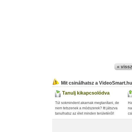
« viss
Mit csinálhatsz a VideoSmart.h
Tanulj kikapcsolódva
Túl sokmindent akarnak megtanítani, de
Ha
nem tetszenek a módszerek? Itt játszva
na
tanulhatsz az élet minden területéről!
cs