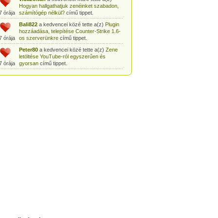
Hogyan hallgathatjuk zenéinket szabadon,
7 órája
számítógép nélkül?
című tippet.
Bali822
a kedvencei közé tette a(z)
Plugin
hozzáadása, telepítése Counter-Strike 1.6-
7 órája
os szerverünkre
című tippet.
Peter80
a kedvencei közé tette a(z)
Zene
letöltése YouTube-ról egyszerűen és
7 órája
gyorsan
című tippet.
Heni77
a kedvencei közé tette a(z)
Counter
Strike: Source Szerver készítés
7 órája
egyszerűen
című tippet.
Zoli94
a kedvencei közé tette a(z)
Counter-
Strike: új pályák telepítése szerverünkre
7 órája
egyszerűen
című tippet.
Csabszii88
a kedvencei közé tette a(z)
MP3 letöltése videóról a VidtoMP3
7 órája
segítségével
című tippet.
Lidiaa
a kedvencei közé tette a(z)
MP3
letöltése videóról a VidtoMP3 segítségével
7 órája
című tippet.
tomanekpetike
a kedvencei közé tette a(z)
Counter Strike: Source Szerver készítés
7 órája
egyszerűen
című tippet.
tomanekpeti
a kedvencei közé tette a(z)
Plugin hozzáadása, telepítése Counter-
7 órája
Strike 1.6-os szerverünkre
című tippet.