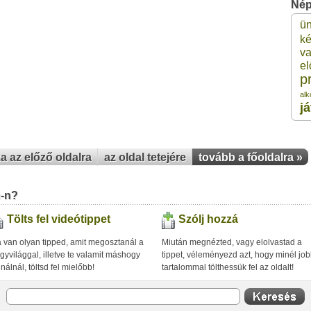
Nép
ü
1
ké
va
el
1
p
alk
1
j
1
za az előző oldalra
az oldal tetejére
tovább a főoldalra »
1
u-n?
Tölts fel videótippet
Szólj hozzá
 van olyan tipped, amit megosztanál a
Miután megnézted, vagy elolvastad a
gyvilággal, illetve te valamit máshogy
tippet, véleményezd azt, hogy minél jo
inálnál, töltsd fel mielőbb!
tartalommal tölthessük fel az oldalt!