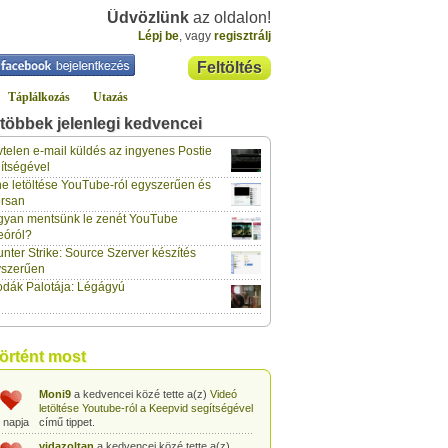
Üdvözlünk
az oldalon!
Lépj be
, vagy
regisztrálj
Feltöltés
Táplálkozás
Utazás
többek jelenlegi kedvencei
gabor733
a kedvencei közé tette a(z)
Leopárdgekkó-etetés egyszerű csipesszel
telen e-mail küldés az ingyenes Postie
 napja
című tippet.
ítségével
e letöltése YouTube-ról egyszerűen és
gabor733
a kedvencei közé tette a(z)
rsan
Hogyan készítsünk tojáslevest?
című tippet.
 napja
yan mentsünk le zenét YouTube
eóról?
gabor733
a kedvencei közé tette a(z)
nter Strike: Source Szerver készítés
Hogyan készítsünk fűszeres-paradicsomos
 napja
pennét?
című tippet.
yszerűen
dák Palotája: Légágyú
gabor733
a kedvencei közé tette a(z)
Babakonyha - Almaszósz készítése 6
 napja
hónapos kortól
című tippet.
gabor733
a kedvencei közé tette a(z)
történt most
Babakonyha - Alma-banán püré készítése
 napja
egyszerűen
című tippet.
Moni9
a kedvencei közé tette a(z)
Videó
letöltése Youtube-ról a Keepvid segítségével
 napja
című tippet.
vidazoltan
a kedvencei közé tette a(z)