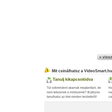
« viss
Mit csinálhatsz a VideoSmart.h
Tanulj kikapcsolódva
Túl sokmindent akarnak megtanítani, de
Ha
nem tetszenek a módszerek? Itt játszva
na
tanulhatsz az élet minden területéről!
cs