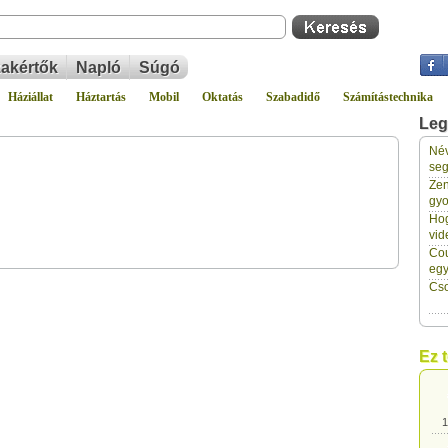
akértők
Napló
Súgó
Háziállat
Háztartás
Mobil
Oktatás
Szabadidő
Számítástechnika
Leg
Név
1
seg
Zen
gyo
1
Hog
vid
Cou
1
eg
Cso
1
Ez 
1
1