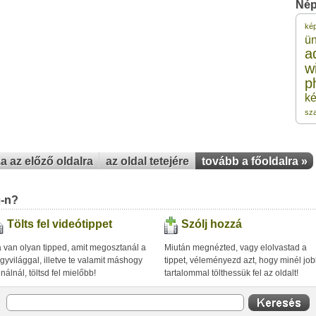
Nép
ké
1
ü
a
w
1
p
ké
1
sz
1
za az előző oldalra
az oldal tetejére
tovább a főoldalra »
1
u-n?
Tölts fel videótippet
Szólj hozzá
 van olyan tipped, amit megosztanál a
Miután megnézted, vagy elolvastad a
gyvilággal, illetve te valamit máshogy
tippet, véleményezd azt, hogy minél jo
inálnál, töltsd fel mielőbb!
tartalommal tölthessük fel az oldalt!