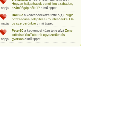
Hogyan hallgathatjuk zenéinket szabadon,
 napja
számítógép nélkül?
című tippet.
Bali822
a kedvencei közé tette a(z)
Plugin
hozzáadása, telepítése Counter-Strike 1.6-
 napja
os szerverünkre
című tippet.
Peter80
a kedvencei közé tette a(z)
Zene
letöltése YouTube-ról egyszerűen és
 napja
gyorsan
című tippet.
Heni77
a kedvencei közé tette a(z)
Counter
Strike: Source Szerver készítés
 napja
egyszerűen
című tippet.
Zoli94
a kedvencei közé tette a(z)
Counter-
Strike: új pályák telepítése szerverünkre
 napja
egyszerűen
című tippet.
Csabszii88
a kedvencei közé tette a(z)
MP3 letöltése videóról a VidtoMP3
 napja
segítségével
című tippet.
Lidiaa
a kedvencei közé tette a(z)
MP3
letöltése videóról a VidtoMP3 segítségével
 napja
című tippet.
tomanekpetike
a kedvencei közé tette a(z)
Counter Strike: Source Szerver készítés
 napja
egyszerűen
című tippet.
tomanekpeti
a kedvencei közé tette a(z)
Plugin hozzáadása, telepítése Counter-
 napja
Strike 1.6-os szerverünkre
című tippet.