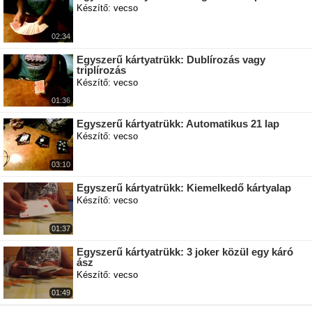
Készítő: vecso
02:34
Egyszerű kártyatrükk: Dublírozás vagy
triplírozás
Készítő: vecso
01:36
Egyszerű kártyatrükk: Automatikus 21 lap
Készítő: vecso
03:10
Egyszerű kártyatrükk: Kiemelkedő kártyalap
Készítő: vecso
01:37
Egyszerű kártyatrükk: 3 joker közül egy káró
ász
Készítő: vecso
01:49