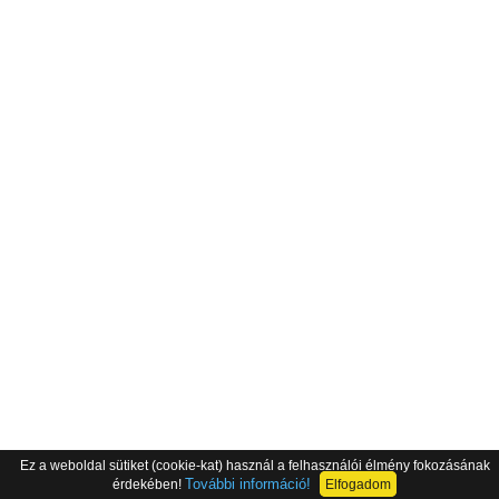
Ez a weboldal sütiket (cookie-kat) használ a felhasználói élmény fokozásának
További információ!
érdekében!
Elfogadom