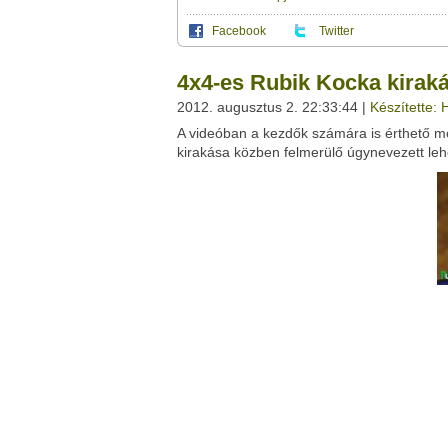
Facebook
Twitter
Ez a videótipp a következő klub(ok)ba tartoz
A(z) "4x4-es Rubik Kocka kirakása: Lehetet
4x4-es Rubik Kocka kiraká
saját leveleződet
,
vagy
ezt a felületet:
Ez a videó nem még nem tartozik egy kl
2012. augusztus 2. 22:33:44 |
Készítette
Neved:
A videóban a kezdők számára is érthető m
Ha van egy kis időd,
nézz szét meglévő klubja
E-mail címed:
kirakása közben felmerülő úgynevezett lehe
Címzett e-mail címe:
Facebook
Twitter
Del.icio.us
Live