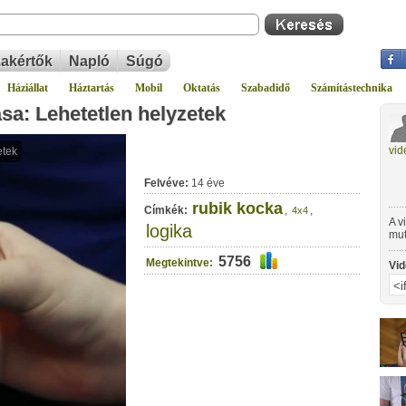
akértők
Napló
Súgó
Háziállat
Háztartás
Mobil
Oktatás
Szabadidő
Számítástechnika
sa: Lehetetlen helyzetek
vid
Felvéve:
14 éve
rubik kocka
Címkék:
,
,
4x4
A v
logika
mut
Koc
5756
leh
Megtekintve:
Vid