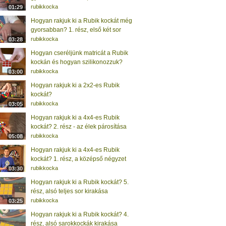
rubikkocka
01:29
Hogyan rakjuk ki a Rubik kockát még
gyorsabban? 1. rész, első két sor
rubikkocka
03:28
Hogyan cseréljünk matricát a Rubik
kockán és hogyan szilikonozzuk?
rubikkocka
03:00
Hogyan rakjuk ki a 2x2-es Rubik
kockát?
rubikkocka
03:05
Hogyan rakjuk ki a 4x4-es Rubik
kockát? 2. rész - az élek párosítása
rubikkocka
05:08
Hogyan rakjuk ki a 4x4-es Rubik
kockát? 1. rész, a középső négyzet
rubikkocka
03:30
Hogyan rakjuk ki a Rubik kockát? 5.
rész, alsó teljes sor kirakása
rubikkocka
03:25
Hogyan rakjuk ki a Rubik kockát? 4.
rész, alsó sarokkockák kirakása