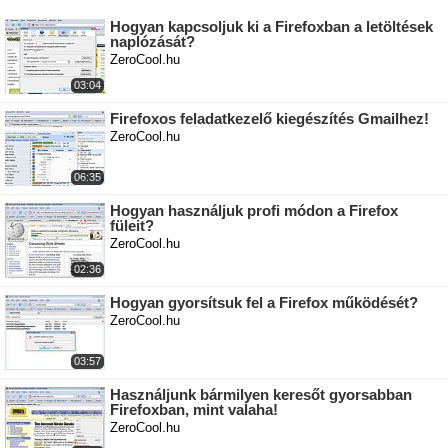
Hogyan kapcsoljuk ki a Firefoxban a letöltések
naplózását?
ZeroCool.hu
03:04
Firefoxos feladatkezelő kiegészítés Gmailhez!
ZeroCool.hu
06:35
Hogyan használjuk profi módon a Firefox
füleit?
ZeroCool.hu
02:36
Hogyan gyorsítsuk fel a Firefox működését?
ZeroCool.hu
03:57
Használjunk bármilyen keresőt gyorsabban
Firefoxban, mint valaha!
ZeroCool.hu