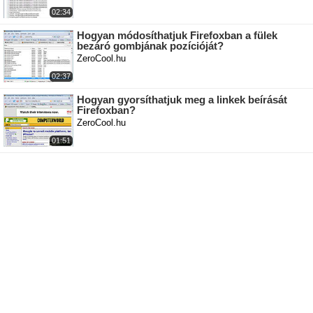
02:34
Hogyan módosíthatjuk Firefoxban a fülek
bezáró gombjának pozícióját?
ZeroCool.hu
02:37
Hogyan gyorsíthatjuk meg a linkek beírását
Firefoxban?
ZeroCool.hu
01:51