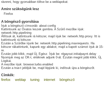
rávenni, hogy gyorsabban töltse be a weblapokat.
Amire szükségünk lesz
Firefox
A böngésző gyorsítása
Írjuk a böngésző címsoráb: about:config
Kattintsunk az Óvatos leszek gombra. A Szűrő mezőbe írjuk:
network.http.pipelining
Állítsuk át, kattintsunk rá kétszer, majd írjuk be: network.http.proxy. Itt is
kattintsunk rá kétszer.
Ezután a Szűrőbe írjunk be: network.http.pipelining.maxrequests. Ha
kétszer rákattintunk, kapunk egy ablakot, majd a kapott számot írjuk át 15-
re.
Ezután jobb klikk, majd Új, Egész. Írjuk be: nlgayout.initialpaynt.delay
Nyomjuk meg az OK-t, értéknek adjunk 0-át. Ezután megint jobb klikk, Új,
Logikai.
A mezőbe írjuk: browser.turbo.enabled
Ezután a true-t jelöljük be, majd lépjünk ki, indítsuk újra a böngészőt.
Címkék:
firefox
weblap
tuning
internet
böngésző