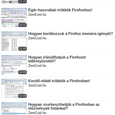
02:49
Egér-használati trükkök Firefoxhoz!
ZeroCool.hu
02:11
Hogyan korlátozzuk a Firefox memóra igényét?
ZeroCool.hu
01:49
Hogyan irányíthatjuk a Firefoxot
billentyűzettel?
ZeroCool.hu
04:09
Kezdő-oldali trükkök a Firefoxban!
ZeroCool.hu
02:09
Hogyan szerkeszthetjük a Firefoxban az
előzmények listánkat?
ZeroCool.hu