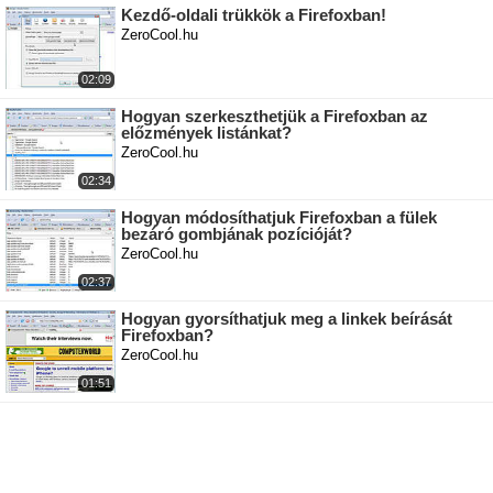
Kezdő-oldali trükkök a Firefoxban!
ZeroCool.hu
02:09
Hogyan szerkeszthetjük a Firefoxban az
előzmények listánkat?
ZeroCool.hu
02:34
Hogyan módosíthatjuk Firefoxban a fülek
bezáró gombjának pozícióját?
ZeroCool.hu
02:37
Hogyan gyorsíthatjuk meg a linkek beírását
Firefoxban?
ZeroCool.hu
01:51