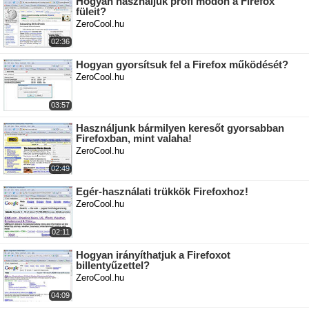
Hogyan használjuk profi módon a Firefox
füleit?
ZeroCool.hu
02:36
Hogyan gyorsítsuk fel a Firefox működését?
ZeroCool.hu
03:57
Használjunk bármilyen keresőt gyorsabban
Firefoxban, mint valaha!
ZeroCool.hu
02:49
Egér-használati trükkök Firefoxhoz!
ZeroCool.hu
02:11
Hogyan irányíthatjuk a Firefoxot
billentyűzettel?
ZeroCool.hu
04:09