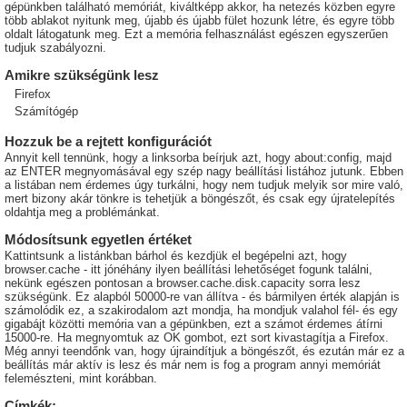
gépünkben található memóriát, kiváltképp akkor, ha netezés közben egyre
több ablakot nyitunk meg, újabb és újabb fület hozunk létre, és egyre több
oldalt látogatunk meg. Ezt a memória felhasználást egészen egyszerűen
tudjuk szabályozni.
Amikre szükségünk lesz
Firefox
Számítógép
Hozzuk be a rejtett konfigurációt
Annyit kell tennünk, hogy a linksorba beírjuk azt, hogy about:config, majd
az ENTER megnyomásával egy szép nagy beállítási listához jutunk. Ebben
a listában nem érdemes úgy turkálni, hogy nem tudjuk melyik sor mire való,
mert bizony akár tönkre is tehetjük a böngészőt, és csak egy újratelepítés
oldahtja meg a problémánkat.
Módosítsunk egyetlen értéket
Kattintsunk a listánkban bárhol és kezdjük el begépelni azt, hogy
browser.cache - itt jónéhány ilyen beállítási lehetőséget fogunk találni,
nekünk egészen pontosan a browser.cache.disk.capacity sorra lesz
szükségünk. Ez alapból 50000-re van állítva - és bármilyen érték alapján is
számolódik ez, a szakirodalom azt mondja, ha mondjuk valahol fél- és egy
gigabájt közötti memória van a gépünkben, ezt a számot érdemes átírni
15000-re. Ha megnyomtuk az OK gombot, ezt sort kivastagítja a Firefox.
Még annyi teendőnk van, hogy újraindítjuk a böngészőt, és ezután már ez a
beállítás már aktív is lesz és már nem is fog a program annyi memóriát
felemészteni, mint korábban.
Címkék: