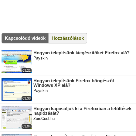
Kapcsolódó videók
Hozzászólások
Hogyan telepítsünk kiegészítőket Firefox alá?
Payskin
03:21
Hogyan telepítsünk Firefox böngészőt
Windows XP alá?
Payskin
03:38
Hogyan kapcsoljuk ki a Firefoxban a letöltések
naplózását?
ZeroCool.hu
03:04