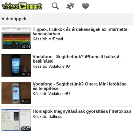
Videótippek:
Tippek, trükkök és érdekességek az internettel
kapcsolatban
Készítő: MrErpeti
07:04
Vodafone - Segíthetünk? iPhone 4 hálózati
beállításai
Készítő: VodafoneHU
02:25
Vodafone - Segíthetünk? Opera Mini letöltése
és telepítése
Készítő: VodafoneHU
05:01
Honlapok megnyitásának gyorsítása Firefoxban
Készítő: Baltincs
02:07