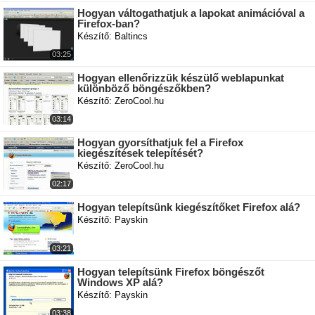
Hogyan váltogathatjuk a lapokat animációval a
Firefox-ban?
Készítő: Baltincs
03:25
Hogyan ellenőrizzük készülő weblapunkat
különböző böngészőkben?
Készítő: ZeroCool.hu
03:14
Hogyan gyorsíthatjuk fel a Firefox
kiegészítések telepítését?
Készítő: ZeroCool.hu
02:17
Hogyan telepítsünk kiegészítőket Firefox alá?
Készítő: Payskin
03:21
Hogyan telepítsünk Firefox böngészőt
Windows XP alá?
Készítő: Payskin
03:38