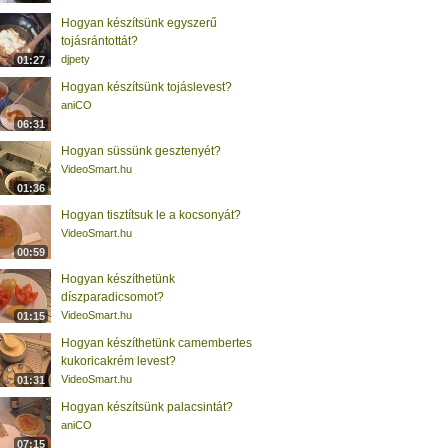
Hogyan készítsünk egyszerű
tojásrántottát?
djpety
01:27
Hogyan készítsünk tojáslevest?
aniCO
06:31
Hogyan süssünk gesztenyét?
VideoSmart.hu
01:36
Hogyan tisztítsuk le a kocsonyát?
VideoSmart.hu
00:59
Hogyan készíthetünk
díszparadicsomot?
VideoSmart.hu
01:15
Hogyan készíthetünk camembertes
kukoricakrém levest?
VideoSmart.hu
01:31
Hogyan készítsünk palacsintát?
aniCO
07:15