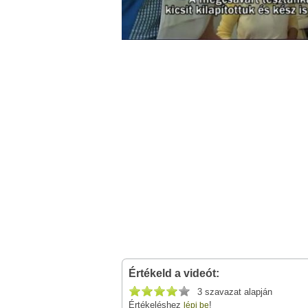
Értékeld a videót:
3 szavazat alapján
Értékeléshez
!
lépj be