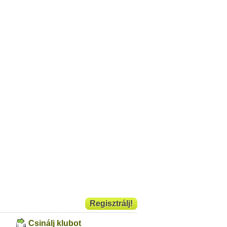
Regisztrálj!
Csinálj klubot