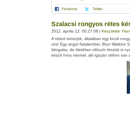
Facebook
Twitter
Ez a videótipp a következő klub(ok)ba tartoz
A(z) "Szalacsi rongyos rétes készítés" cím
Szalacsi rongyos rétes ké
vagy
ezt a felületet:
Ez a videó nem még nem tartozik egy kl
2012. április 12. 00:27:08 |
Készítette: Ha
Neved:
A rétest ismerjük, általában egy kicsit ron
Ha van egy kis időd,
nézz szét meglévő klubja
E-mail címed:
sós! Egy angol fiatalember, Bryn Watkins 
látogatta, de életében először tésztát is ny
Címzett e-mail címe:
készít Irma nénivel, aki igazán otthon van
Facebook
Twitter
Del.icio.us
Live