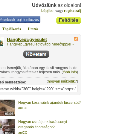
Üdvözlünk
az oldalon!
Lépj be
, vagy
regisztrálj
Feltöltés
Táplálkozás
Utazás
HangKepEgyesulet
HangKepEgyesulet további videótippjei »
étest ismerjük, általában egy kicsit rongyos is, de
zalacsi rongyos rétes az teljesen más. Például
(
több infó
)
! Egy angol fiatalember, Bryn Watkins Szalacson
va (Bihar megye) nemcsak a borospincéket
(
hogyan működik?
)
eó beillesztése:
ogatta, de életében először tésztát is nyújtott.
 túl diétás, de annál inkább finom és laktató
lt készít Irma nénivel, aki igazán otthon van a
nyhában.
Hogyan készítsünk ajándék fűszersót?
aniCO
03:06
Hogyan csináljunk karácsonyi
oreganós finomságot?
aniCO
08:37