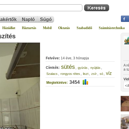
akértők
Napló
Súgó
Háziállat
Háztartás
Mobil
Oktatás
Szabadidő
Számítástechnika
szítés
Felvéve:
14 éve, 3 hónapja
A r
sütés
Címkék:
,
,
,
gyúrás
nyújtás
a s
víz
sós
,
,
,
,
,
Szalacs
rongyos rétes
liszt
zsír
só
jár
Vid
lát
3454
Megtekintve:
Nem
éte
ko