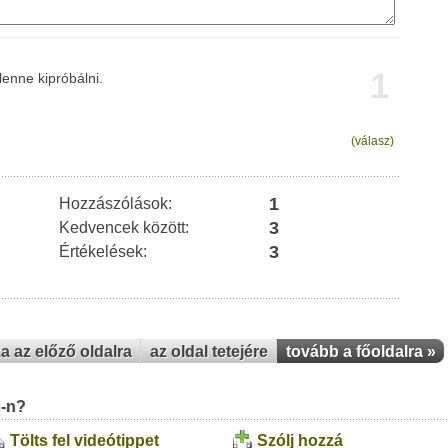
1
enne kipróbálni.
(válasz)
1
Hozzászólások:
3
Kedvencek között:
3
Értékelések:
za az előző oldalra
az oldal tetejére
tovább a főoldalra »
u-n?
Tölts fel videótippet
Szólj hozzá