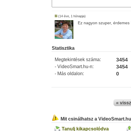
Ili
(14 éve, 1 hónapja)
Ez nagyon szuper, érdemes l
Statisztika
3454
Megtekintések száma:
3454
- VideoSmart.hu-n:
0
- Más oldalon:
« viss
Mit csinálhatsz a VideoSmart.h
Tanulj kikapcsolódva