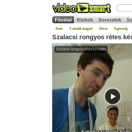
Főoldal
Klubok
Sorozatok
Sz
Autó
Csináld magad
Divat
Egészség
Szalacsi rongyos rétes ké