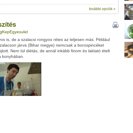
további opciók »
ik:
megosztásához használhatod a saját leveleződet
ű videótipp
,
szítés
ubhoz sem.
ngKepEgyesulet
Üzenet (opcionális):
gyos is, de a szalacsi rongyos rétes az teljesen más. Például
!
ink között
Szalacson járva (Bihar megye) nemcsak a borospincéket
újtott. Nem túl diétás, de annál inkább finom és laktató ételt
 a konyhában.
Google
Digg