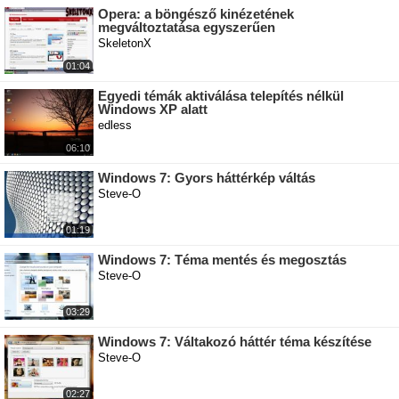
Opera: a böngésző kinézetének
megváltoztatása egyszerűen
SkeletonX
01:04
Egyedi témák aktiválása telepítés nélkül
Windows XP alatt
edless
06:10
Windows 7: Gyors háttérkép váltás
Steve-O
01:19
Windows 7: Téma mentés és megosztás
Steve-O
03:29
Windows 7: Váltakozó háttér téma készítése
Steve-O
02:27