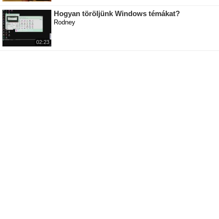
Hogyan töröljünk Windows témákat?
Rodney
02:23