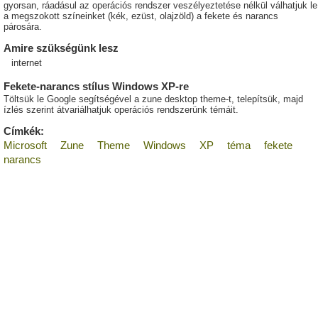
gyorsan, ráadásul az operációs rendszer veszélyeztetése nélkül válhatjuk le
a megszokott színeinket (kék, ezüst, olajzöld) a fekete és narancs
párosára.
Amire szükségünk lesz
internet
Fekete-narancs stílus Windows XP-re
Töltsük le Google segítségével a zune desktop theme-t, telepítsük, majd
ízlés szerint átvariálhatjuk operációs rendszerünk témáit.
Címkék:
Microsoft
Zune
Theme
Windows
XP
téma
fekete
narancs