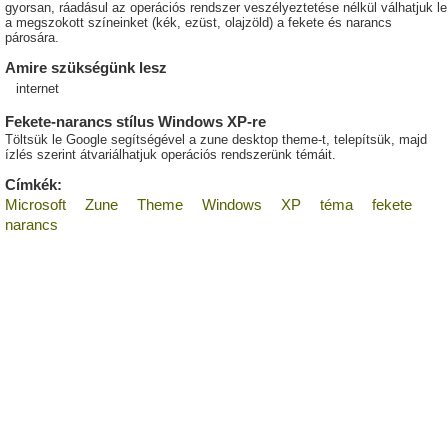
gyorsan, ráadásul az operációs rendszer veszélyeztetése nélkül válhatjuk le
a megszokott színeinket (kék, ezüst, olajzöld) a fekete és narancs
párosára.
Amire szükségünk lesz
internet
Fekete-narancs stílus Windows XP-re
Töltsük le Google segítségével a zune desktop theme-t, telepítsük, majd
ízlés szerint átvariálhatjuk operációs rendszerünk témáit.
Címkék:
Microsoft
Zune
Theme
Windows
XP
téma
fekete
narancs