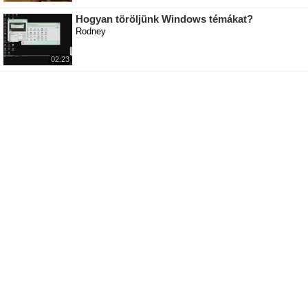
Hogyan töröljünk Windows témákat?
Rodney
02:23