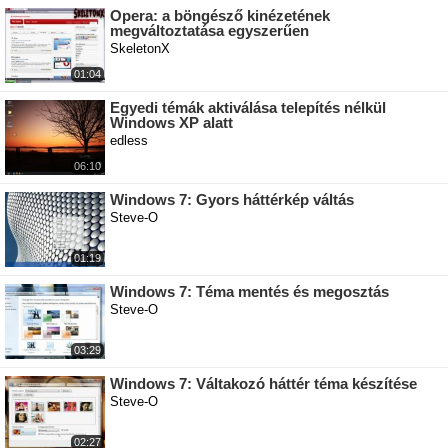
Opera: a böngésző kinézetének
megváltoztatása egyszerűen
SkeletonX
01:04
Egyedi témák aktiválása telepítés nélkül
Windows XP alatt
edless
06:10
Windows 7: Gyors háttérkép váltás
Steve-O
01:19
Windows 7: Téma mentés és megosztás
Steve-O
03:29
Windows 7: Váltakozó háttér téma készítése
Steve-O
02:27