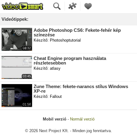
Videótippek:
Adobe Photoshop CS6: Fekete-fehér kép
színezése
Készítő: Photoshoptutorial
01:32
Cheat Engine program használata
részletesebben
Készítő: atlasy
03:45
Zune Theme: fekete-narancs stílus Windows
XP-re
Készítő: Fallout
01:56
Mobil verzió
-
Normál verzió
© 2026 Next Project Kft. - Minden jog fenntartva.