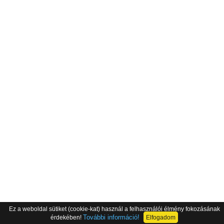
Ez a weboldal sütiket (cookie-kat) használ a felhasználói élmény fokozásának
További információ!
érdekében!
Elfogadom