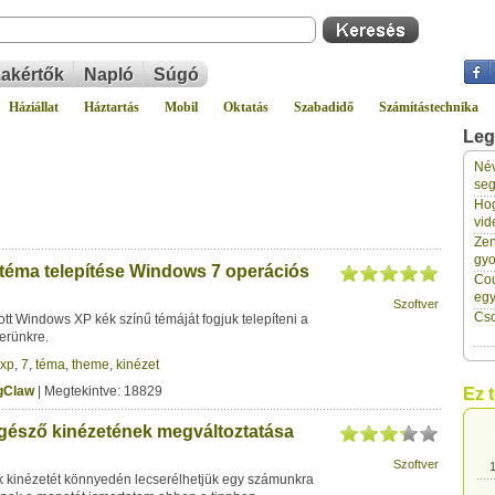
akértők
Napló
Súgó
Háziállat
Háztartás
Mobil
Oktatás
Szabadidő
Számítástechnika
Leg
Név
1
seg
Hog
vid
1
Zen
gyo
éma telepítése Windows 7 operációs
Cou
1
eg
Szoftver
Cso
ott Windows XP kék színű témáját fogjuk telepíteni a
erünkre.
1
xp
,
7
,
téma
,
theme
,
kinézet
gClaw
| Megtekintve: 18829
Ez 
1
gésző kinézetének megváltoztatása
Szoftver
1
kinézetét könnyedén lecserélhetjük egy számunkra