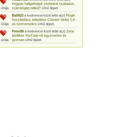
Hogyan hallgathatjuk zenéinket szabadon,
 órája
számítógép nélkül?
című tippet.
Bali822
a kedvencei közé tette a(z)
Plugin
hozzáadása, telepítése Counter-Strike 1.6-
 órája
os szerverünkre
című tippet.
Peter80
a kedvencei közé tette a(z)
Zene
letöltése YouTube-ról egyszerűen és
 órája
gyorsan
című tippet.
Heni77
a kedvencei közé tette a(z)
Counter
Strike: Source Szerver készítés
 órája
egyszerűen
című tippet.
Zoli94
a kedvencei közé tette a(z)
Counter-
Strike: új pályák telepítése szerverünkre
 órája
egyszerűen
című tippet.
Csabszii88
a kedvencei közé tette a(z)
MP3 letöltése videóról a VidtoMP3
 órája
segítségével
című tippet.
Lidiaa
a kedvencei közé tette a(z)
MP3
letöltése videóról a VidtoMP3 segítségével
 órája
című tippet.
tomanekpetike
a kedvencei közé tette a(z)
Counter Strike: Source Szerver készítés
 órája
egyszerűen
című tippet.
tomanekpeti
a kedvencei közé tette a(z)
Plugin hozzáadása, telepítése Counter-
 órája
Strike 1.6-os szerverünkre
című tippet.