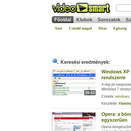
Főoldal
Klubok
Sorozatok
Sz
Autó
Csináld magad
Divat
Egészség
Keresési eredmények:
Windows XP t
rendszerre
A régi jól megszok
Windows 7 rendsz
06:43
Címkék:
windows
,
Készítette:
Flamin
Opera: a bön
egyszerűen
Opera böngészőnk 