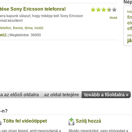
Nép
tése Sony Ericsson telefonra!
ké
1
arra kapunk választ, hogy miképp kell Sony Ericsson
fi
Mobil
émát készíteni!
el
,
telefon
,
theme
,
téma
,
mobil
ef
1
ti11
| Megtekintve: 36900
yo
j
1
1
1
za az előző oldalra
az oldal tetejére
tovább a főoldalra »
u-n?
Tölts fel videótippet
Szólj hozzá
 van olyan tipped, amit megosztanál a
Miután megnézted, vagy elolvastad a