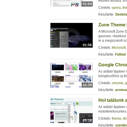
kedves témára. En
01:04
Címkék:
opera
,
th
Készítette:
Skelet
Zune Theme: 
A Microsoft Zune 
gyorsan, ráadásul 
le a megszokott sz
01:56
Címkék:
Microsoft
Készítette:
Fallout
Google Chrom
Az alábbi tippben
böngészőhöz új té
Címkék:
chrome
,
g
02:34
Készítette:
aronva
Hol találunk 
Az alábbi tippben 
mobiltelefonunkra
Címkék:
theme
,
té
05:18
Készítette:
szentku