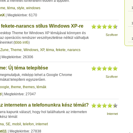
nek a menetét ismertetem ebben a tippben.
eme
,
téma
,
style
,
windows
1
onX
| Megtekintve: 6170
1
fekete-narancs stílus Windows XP-re
Desktop Theme for Windows XP témájával könnyen és
Szoftver
az operációs rendszer veszélyeztetése nélkül válhatjuk
1
íneinket
(
több infó
)
,
Zune
,
Theme
,
Windows
,
XP
,
téma
,
fekete
,
narancs
1
| Megtekintve: 26306
e: Új téma telepítése
1
 megmutatjuk, miképp lehet a Google Chrome
Szoftver
mákat telepíteni egyszerűen.
1
oogle
,
theme
,
themes
,
témák
d
| Megtekintve: 27047
1
az interneten a telefonunkra kész témát?
arra kapunk választ, hogy hol találhatunk az interneten
Internet
1
 kész témát
ma
,
SE
,
mobil
,
telefon
,
internet
ti11
| Megtekintve: 27838
1