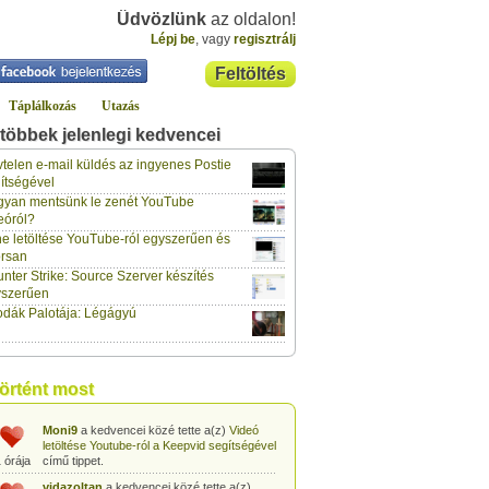
Üdvözlünk
az oldalon!
Lépj be
, vagy
regisztrálj
Feltöltés
Táplálkozás
Utazás
többek jelenlegi kedvencei
gabor733
a kedvencei közé tette a(z)
Leopárdgekkó-etetés egyszerű csipesszel
telen e-mail küldés az ingyenes Postie
 órája
című tippet.
ítségével
yan mentsünk le zenét YouTube
gabor733
a kedvencei közé tette a(z)
eóról?
Hogyan készítsünk tojáslevest?
című tippet.
 órája
e letöltése YouTube-ról egyszerűen és
rsan
gabor733
a kedvencei közé tette a(z)
nter Strike: Source Szerver készítés
Hogyan készítsünk fűszeres-paradicsomos
 órája
pennét?
című tippet.
yszerűen
dák Palotája: Légágyú
gabor733
a kedvencei közé tette a(z)
Babakonyha - Almaszósz készítése 6
 órája
hónapos kortól
című tippet.
gabor733
a kedvencei közé tette a(z)
történt most
Babakonyha - Alma-banán püré készítése
 órája
egyszerűen
című tippet.
Moni9
a kedvencei közé tette a(z)
Videó
letöltése Youtube-ról a Keepvid segítségével
 órája
című tippet.
vidazoltan
a kedvencei közé tette a(z)