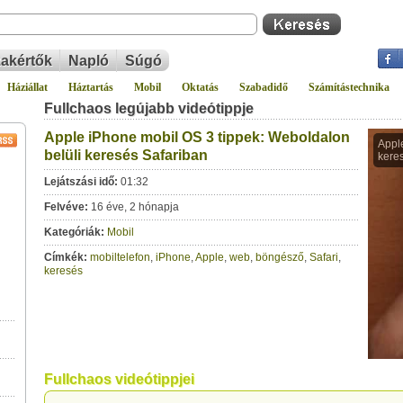
akértők
Napló
Súgó
Háziállat
Háztartás
Mobil
Oktatás
Szabadidő
Számítástechnika
Fullchaos legújabb videótippje
Apple iPhone mobil OS 3 tippek: Weboldalon
belüli keresés Safariban
Lejátszási idő:
01:32
Felvéve:
16 éve, 2 hónapja
Kategóriák:
Mobil
Címkék:
mobiltelefon
,
iPhone
,
Apple
,
web
,
böngésző
,
Safari
,
keresés
Fullchaos videótippjei