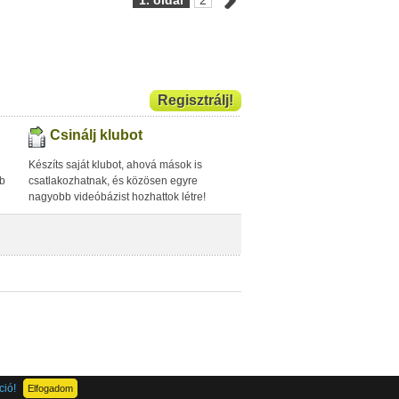
1. oldal
2
Regisztrálj!
Csinálj klubot
Készíts saját klubot, ahová mások is
bb
csatlakozhatnak, és közösen egyre
nagyobb videóbázist hozhattok létre!
ció!
Elfogadom