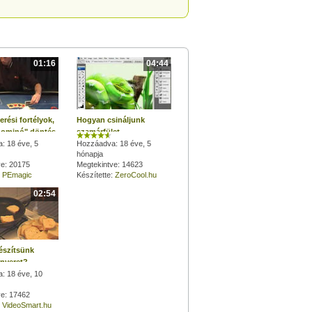
01:16
04:44
rési fortélyok,
Hogyan csináljunk
"dominó" döntés
szamárfület
: 18 éve, 5
Photoshopban?
Hozzáadva: 18 éve, 5
hónapja
ve: 20175
Megtekintve: 14623
:
PEmagic
Készítette:
ZeroCool.hu
02:54
észítsünk
nyeret?
: 18 éve, 10
ve: 17462
:
VideoSmart.hu