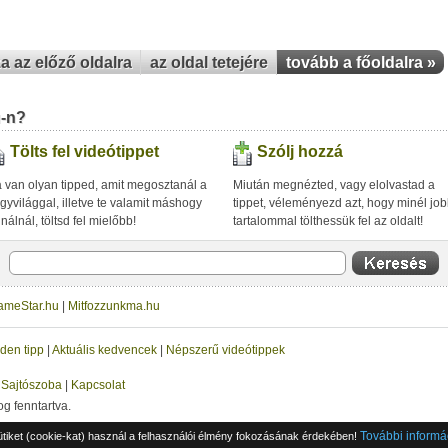
za az előző oldalra
az oldal tetejére
tovább a főoldalra »
u-n?
Tölts fel videótippet
Szólj hozzá
 van olyan tipped, amit megosztanál a
Miután megnézted, vagy elolvastad a
gyvilággal, illetve te valamit máshogy
tippet, véleményezd azt, hogy minél jo
inálnál, töltsd fel mielőbb!
tartalommal tölthessük fel az oldalt!
ameStar.hu
|
Mitfozzunkma.hu
den tipp
|
Aktuális kedvencek
|
Népszerű videótippek
|
Sajtószoba
|
Kapcsolat
og fenntartva.
További informá
ütiket (cookie-kat) használ a felhasználói élmény fokozásának érdekében!