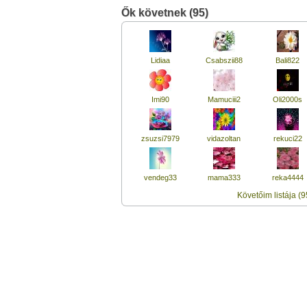
Ők követnek (95)
Lidiaa
Csabszii88
Bali822
Imi90
Mamuciii2
Oli2000s
zsuzsi7979
vidazoltan
rekuci22
vendeg33
mama333
reka4444
Követőim listája (9