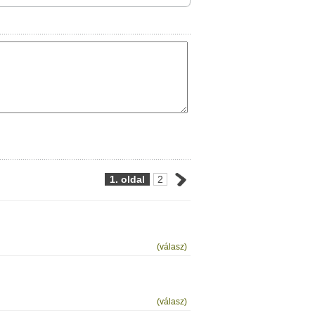
1. oldal
2
(válasz)
(válasz)