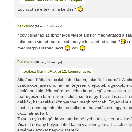
...válasz
hackflux2
14. kommentjére:
Egy szót se értek, mi a kérdés?
hackflux2
(16 éve, 1 hónapja)
hogy csinaltad az Iphone-os videot amikor megmutatod a saf
feltetted a videot mar azelott hogy elkeszitetted volna ?
) 
megmaggyaraznad lecci
koxi
Fullchaos
(16 éve, 3 hónapja)
...válasz
MartinaMakrai
12. kommentjére:
Általában Kétfajta tücsköt lehet kapni, feketét és barnát. A 
csak akkor javaslom, ha már teljesen kifejlődtek a gekkók, e
általában különféle méretben lehet kapni, egészen kicsiket, 
már egészen barna, körülbelül 3 centi nagy. Ezeket is csak 
gekkók, bár ezekkel könnyebben megbirkóznak. Egyébként a
esetek, nem fognak tőle megfulladni - ha vadássza, egy ropp
okozhatnak kárt.
Talán a gyászbogár lárva már keményebb falat, mert azok elég
Viszont néhány helyen lehet kapni viaszmoly lárvát, azok sokk
enyémek azokat nagyon szeretik.