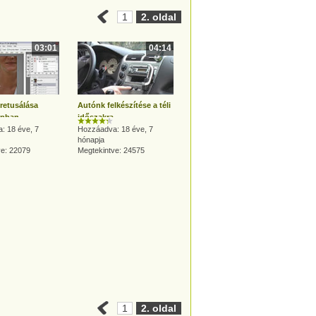
1
2. oldal
03:01
04:14
retusálása
Autónk felkészítése a téli
opban
időszakra
: 18 éve, 7
Hozzáadva: 18 éve, 7
hónapja
ve: 22079
Megtekintve: 24575
1
2. oldal