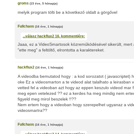
groms
(15 éve, 5 hónapja)
melyik program tölti be a következő oldalt a görgővel
Fullchaos
(16 éve, 1 hónapja)
...válasz
hackflux2
16. kommentjére:
Jaaa, ez a VideoSmartosok közreműködésével sikerült, mert a
"ette meg" a feltöltő, elrontotta a karaktereket.
hackflux2
(16 éve, 1 hónapja)
A videodba bemutatod hogy : a kod sorozatot ( javascriptet) 
oke Ez a videosmarton a te videod alat talalhato a leirasban
vetted fel a videoban azt hogy az eppen keszulo videod mar f
meg epen vetelezed ?? ez a kerdes ha meg mindig nem erted
figyeld meg mirol beszelek !!??
Nem ertem hogy a videoban hogy szerepelhet ugyanaz a vide
videosmartra??
Fullchaos
(16 éve, 1 hónapja)