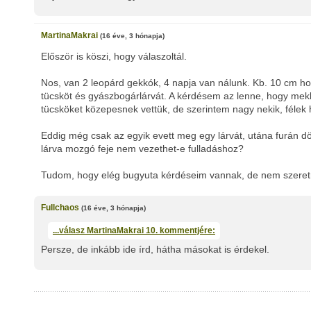
MartinaMakrai
(16 éve, 3 hónapja)
Először is köszi, hogy válaszoltál.
Nos, van 2 leopárd gekkók, 4 napja van nálunk. Kb. 10 cm ho
tücsköt és gyászbogárlárvát. A kérdésem az lenne, hogy mek
tücsköket közepesnek vettük, de szerintem nagy nekik, félek 
Eddig még csak az egyik evett meg egy lárvát, utána furán dö
lárva mozgó feje nem vezethet-e fulladáshoz?
Tudom, hogy elég bugyuta kérdéseim vannak, de nem szeretné
Fullchaos
(16 éve, 3 hónapja)
...válasz
MartinaMakrai
10. kommentjére:
Persze, de inkább ide írd, hátha másokat is érdekel.