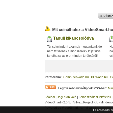
« viss
Mit csinálhatsz a VideoSmart.h
Tanulj kikapcsolódva
Túl sokmindent akarnak megtanítani, de
Ha
nem tetszenek a módszerek? Itt játszva
na
tanulhatsz az élet minden területéről!
cs
Partnereink:
Computerworld.hu
|
PCWorld.hu
|
G
Legfrissebb videótippek RSS-ben:
Min
Főoldal
|
Jogi tudnivaló
|
Felhasználási feltételek
VideoSmart - 2.0.5. | © Next Project Kft. - Minden j
Powered by VideoSmart.hu, nyilván :)
Ez a weboldal s