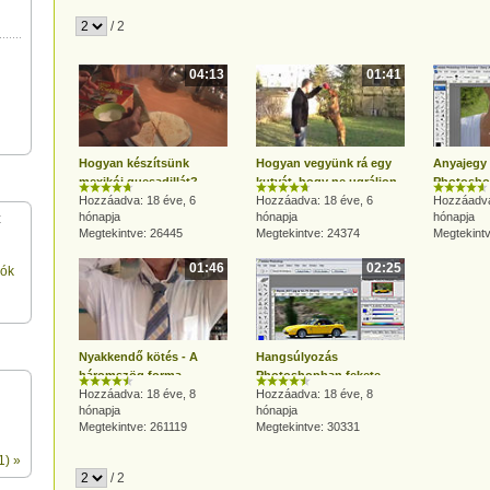
/ 2
04:13
01:41
Hogyan készítsünk
Hogyan vegyünk rá egy
Anyajegy 
mexikói quesadillát?
kutyát, hogy ne ugráljon
Photosh
Hozzáadva: 18 éve, 6
fel ránk?
Hozzáadva: 18 éve, 6
Hozzáadva
t
hónapja
hónapja
hónapja
Megtekintve: 26445
Megtekintve: 24374
Megtekint
01:46
02:25
gók
Nyakkendő kötés - A
Hangsúlyozás
háromszög forma
Photoshopban fekete-
Hozzáadva: 18 éve, 8
fehér effektussal
Hozzáadva: 18 éve, 8
hónapja
hónapja
Megtekintve: 261119
Megtekintve: 30331
1) »
/ 2