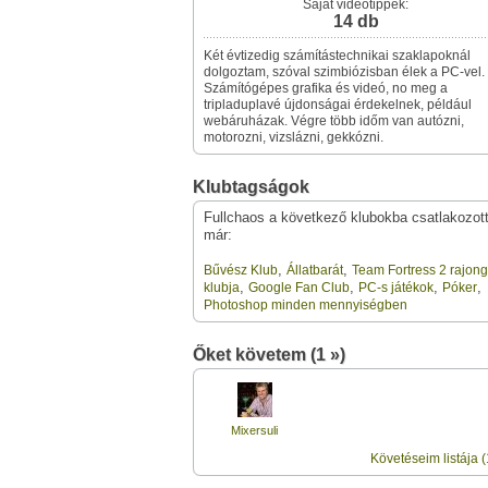
Saját videótippek:
14 db
Két évtizedig számítástechnikai szaklapoknál
dolgoztam, szóval szimbiózisban élek a PC-vel.
Számítógépes grafika és videó, no meg a
tripladuplavé újdonságai érdekelnek, például
webáruházak. Végre több időm van autózni,
motorozni, vizslázni, gekkózni.
Klubtagságok
Fullchaos a következő klubokba csatlakozot
már:
,
,
Bűvész Klub
Állatbarát
Team Fortress 2 rajon
,
,
,
,
klubja
Google Fan Club
PC-s játékok
Póker
Photoshop minden mennyiségben
Őket követem (1 »)
Mixersuli
Követéseim listája (