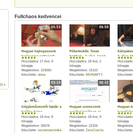
Fullchaos kedvencei
05:53
06:59
Hogyan hajtogassunk
Pókerleckék: Texas
Kártyakeve
karácsonyi csillagot?
hold'em - 2. rész, lapok
2. rész: 
Hozzáadva: 17 éve, 9
és kezek
Hozzáadva: 18 éve, 2
Hozzáadva
hónapja
hónapja
hónapja
Megtekintve: 103093
Megtekintve: 15310
Megtekint
Készítette:
okina
Készítette:
MORiARTY
Készítette
03:15
06:42
5) »
Gépjárművezetői fajták: a
Hogyan szerezzünk
Hogyan k
halálos hatos
zenéket legálisan az
bundáske
Hozzáadva: 18 éve, 8
interneten?
Hozzáadva: 18 éve, 9
Hozzáadva
hónapja
hónapja
hónapja
Megtekintve: 35678
Megtekintve: 22326
Megtekint
Készítette:
vezetestechnika
Készítette:
ZeroCool.hu
Készítette