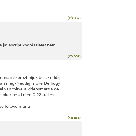
(válasz)
 javascript kódrészletet nem
(válasz)
honnan szerezhetjuk be -> eddig
 van meg- >eddig is oke De hogy
el van toltve a videosmartra de
 akor nezd meg 0:22 -tol es
o felteve mar a
(válasz)