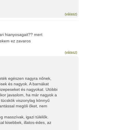
(válasz)
ari hianyosagait?? mert
nekem ez zavaros
(válasz)
feketék egészen nagyra nőnek,
rősek és nagyok. A barnákat
közepeseket és nagyokat. Utóbbi
akkor javaslom, ha már nagyok a
 tücskök viszonylag könnyű
antással megöli őket, nem
 masszívak, igazi túlélők.
al kisebbek, illatos-édes, az