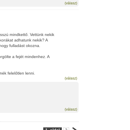
(válasz)
sszú mindkettő. Vettünk nekik
korákat adhatunk nekik? A
hogy fulladást okozna.
rgölte a fejét mindenhez. A
k felelőtlen lenni.
(válasz)
(válasz)