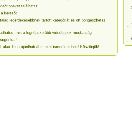
ideótippeket találhatsz
2
 a keresőt
talad legérdekesebbnek tartott kategóriát és ott böngészhetsz
2
egtudhatod, mik a legnépszerűbb videótippek mostanság
2
 súgónkat!
, akár Te is ajánlhatnál minket ismerőseidnek! Köszönjük!
2
2
2
2
2
2