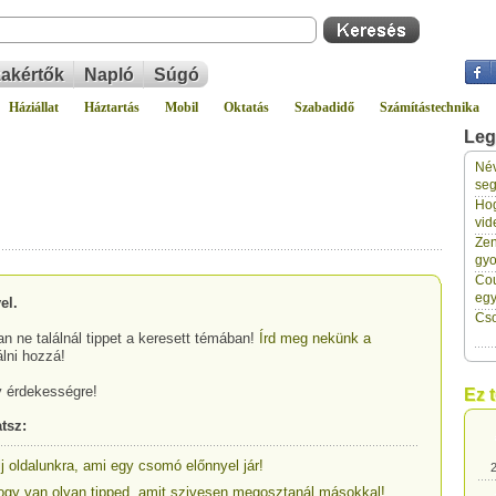
akértők
Napló
Súgó
Háziállat
Háztartás
Mobil
Oktatás
Szabadidő
Számítástechnika
Leg
Név
2
seg
Hog
vid
2
Zen
gyo
Cou
2
eg
el.
Cso
n ne találnál tippet a keresett témában!
Írd meg nekünk a
2
álni hozzá!
y érdekességre!
Ez 
2
tsz:
lj oldalunkra, ami egy csomó előnnyel jár!
2
, hogy van olyan tipped, amit szivesen megosztanál másokkal!