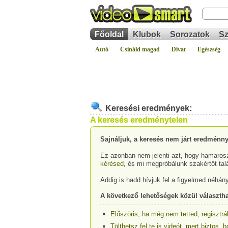
Főoldal
Klubok
Sorozatok
Sz
Autó
Csináld magad
Divat
Egészség
Keresési eredmények:
A keresés eredménytelen
Sajnáljuk, a keresés nem járt eredménny
Ez azonban nem jelenti azt, hogy hamarosa
kérésed
, és mi megpróbálunk szakértőt tal
Addig is hadd hívjuk fel a figyelmed néhán
A következő lehetőségek közül választha
Előszöris, ha még nem tetted, regisztrá
Tölthetsz fel te is videót, mert biztos