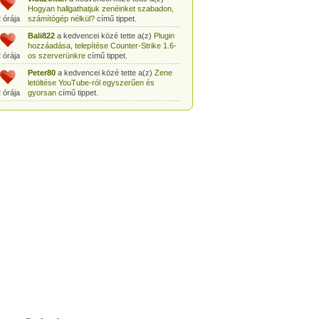
Hogyan hallgathatjuk zenéinket szabadon,
 órája
számítógép nélkül?
című tippet.
Bali822
a kedvencei közé tette a(z)
Plugin
hozzáadása, telepítése Counter-Strike 1.6-
 órája
os szerverünkre
című tippet.
Peter80
a kedvencei közé tette a(z)
Zene
letöltése YouTube-ról egyszerűen és
 órája
gyorsan
című tippet.
Heni77
a kedvencei közé tette a(z)
Counter
Strike: Source Szerver készítés
 órája
egyszerűen
című tippet.
Zoli94
a kedvencei közé tette a(z)
Counter-
Strike: új pályák telepítése szerverünkre
 órája
egyszerűen
című tippet.
Csabszii88
a kedvencei közé tette a(z)
MP3 letöltése videóról a VidtoMP3
 órája
segítségével
című tippet.
Lidiaa
a kedvencei közé tette a(z)
MP3
letöltése videóról a VidtoMP3 segítségével
 órája
című tippet.
tomanekpetike
a kedvencei közé tette a(z)
Counter Strike: Source Szerver készítés
 órája
egyszerűen
című tippet.
tomanekpeti
a kedvencei közé tette a(z)
Plugin hozzáadása, telepítése Counter-
 órája
Strike 1.6-os szerverünkre
című tippet.