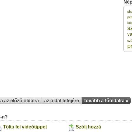
Nép
ph
2
pé
ké
s
2
va
sz
2
p
2
2
za az előző oldalra
az oldal tetejére
tovább a főoldalra »
u-n?
Tölts fel videótippet
Szólj hozzá