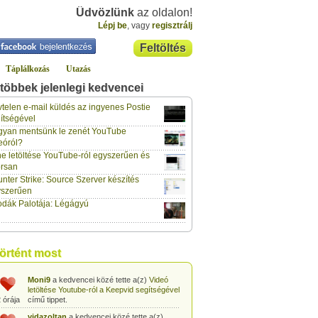
Üdvözlünk
az oldalon!
Lépj be
, vagy
regisztrálj
Feltöltés
Táplálkozás
Utazás
többek jelenlegi kedvencei
gabor733
a kedvencei közé tette a(z)
Leopárdgekkó-etetés egyszerű csipesszel
telen e-mail küldés az ingyenes Postie
 órája
című tippet.
ítségével
yan mentsünk le zenét YouTube
gabor733
a kedvencei közé tette a(z)
eóról?
Hogyan készítsünk tojáslevest?
című tippet.
 órája
e letöltése YouTube-ról egyszerűen és
rsan
gabor733
a kedvencei közé tette a(z)
nter Strike: Source Szerver készítés
Hogyan készítsünk fűszeres-paradicsomos
 órája
pennét?
című tippet.
yszerűen
dák Palotája: Légágyú
gabor733
a kedvencei közé tette a(z)
Babakonyha - Almaszósz készítése 6
 órája
hónapos kortól
című tippet.
gabor733
a kedvencei közé tette a(z)
történt most
Babakonyha - Alma-banán püré készítése
 órája
egyszerűen
című tippet.
Moni9
a kedvencei közé tette a(z)
Videó
letöltése Youtube-ról a Keepvid segítségével
 órája
című tippet.
vidazoltan
a kedvencei közé tette a(z)