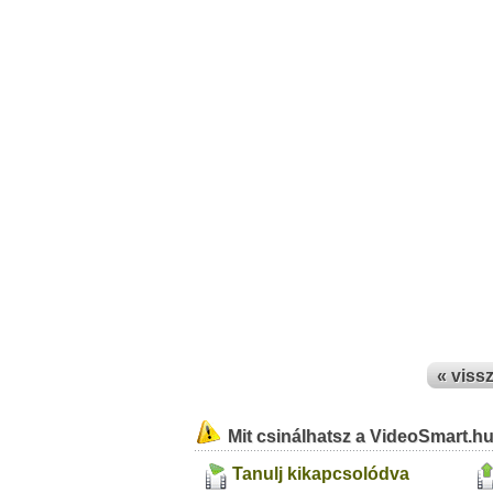
« viss
Mit csinálhatsz a VideoSmart.h
Tanulj kikapcsolódva