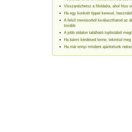
Visszanézhetsz a főoldalra, ahol friss v
Ha egy konkrét tippet keresel, használd
A felső menüsorból kiválaszthatod az ál
tovább
A jobb oldalon található toplistából m
Ha bármi kérdésed lenne, tekintsd meg
Ha már ennyi mindent ajánlottunk neked