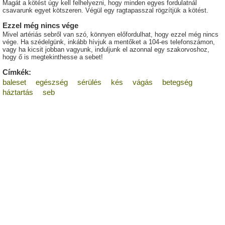
Magát a kötést úgy kell felhelyezni, hogy minden egyes fordulatnál
csavarunk egyet kötszeren. Végül egy ragtapasszal rögzítjük a kötést.
Ezzel még nincs vége
Mivel artériás sebről van szó, könnyen előfordulhat, hogy ezzel még nincs
vége. Ha szédelgünk, inkább hívjuk a mentőket a 104-es telefonszámon,
vagy ha kicsit jobban vagyunk, induljunk el azonnal egy szakorvoshoz,
hogy ő is megtekinthesse a sebet!
Címkék:
baleset
egészség
sérülés
kés
vágás
betegség
háztartás
seb