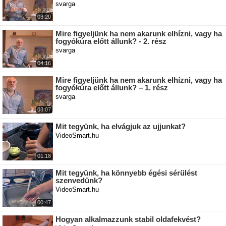
svarga
03:20
Mire figyeljünk ha nem akarunk elhízni, vagy ha
fogyókúra előtt állunk? - 2. rész
svarga
04:16
Mire figyeljünk ha nem akarunk elhízni, vagy ha
fogyókúra előtt állunk? – 1. rész
svarga
03:07
Mit tegyünk, ha elvágjuk az ujjunkat?
VideoSmart.hu
01:18
Mit tegyünk, ha könnyebb égési sérülést
szenvedünk?
VideoSmart.hu
00:47
Hogyan alkalmazzunk stabil oldafekvést?