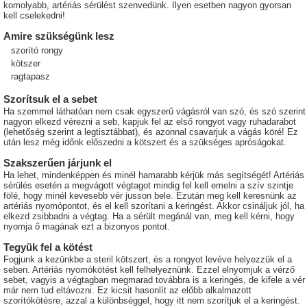
komolyabb, artériás sérülést szenvedünk. Ilyen esetben nagyon gyorsan
kell cselekedni!
Amire szükségünk lesz
szorító rongy
kötszer
ragtapasz
Szorítsuk el a sebet
Ha szemmel láthatóan nem csak egyszerű vágásról van szó, és szó szerint
nagyon elkezd vérezni a seb, kapjuk fel az első rongyot vagy ruhadarabot
(lehetőség szerint a legtisztábbat), és azonnal csavarjuk a vágás köré! Ez
után lesz még időnk előszedni a kötszert és a szükséges apróságokat.
Szakszerűen járjunk el
Ha lehet, mindenképpen és minél hamarabb kérjük más segítségét! Artériás
sérülés esetén a megvágott végtagot mindig fel kell emelni a szív szintje
fölé, hogy minél kevesebb vér jusson bele. Ezután meg kell keresnünk az
artériás nyomópontot, és el kell szorítani a keringést. Akkor csináljuk jól, ha
elkezd zsibbadni a végtag. Ha a sérült megánál van, meg kell kérni, hogy
nyomja ő magának ezt a bizonyos pontot.
Tegyük fel a kötést
Fogjunk a kezünkbe a steril kötszert, és a rongyot levéve helyezzük el a
seben. Artériás nyomókötést kell felhelyeznünk. Ezzel elnyomjuk a vérző
sebet, vagyis a végtagban megmarad továbbra is a keringés, de kifele a vér
már nem tud eltávozni. Ez kicsit hasonlít az előbb alkalmazott
szorítókötésre, azzal a különbséggel, hogy itt nem szorítjuk el a keringést.