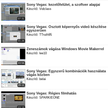
Sony Vegas: kezelőfelület, a szoftver alapjai
Készítő: Vidclass
07:31
Sony Vegas: Osztott képernyős videó készítése
egyszerűen
Készítő: TTruth95
01:26
Zeneszámok vágása Windows Movie Makerrel
Készítő: lee10
03:56
Sony Vegas: Egyszerű kombinációk használata
vágás közben
Készítő: belai
05:11
Sony Vegas: Régies filmhatás
Készítő: SPARKIEONE
03:16