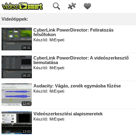
Videótippek:
CyberLink PowerDirector: Feliratozás
felsőfokon
Készítő: MrErpeti
08:31
CyberLink PowerDirector: A videószerkesztő
bemutatása
Készítő: MrErpeti
08:25
Audacity: Vágás, zenék egymásba fűzése
Készítő: MrErpeti
12:47
Videószerkesztési alapismeretek
Készítő: MrErpeti
13:03