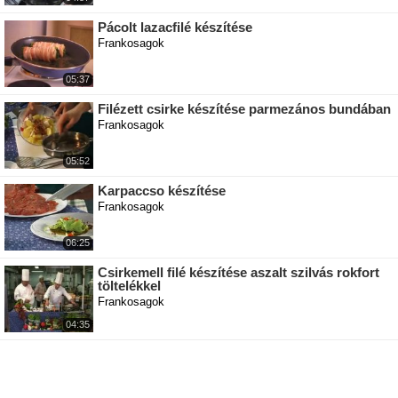
Pácolt lazacfilé készítése
Frankosagok
05:37
Filézett csirke készítése parmezános bundában
Frankosagok
05:52
Karpaccso készítése
Frankosagok
06:25
Csirkemell filé készítése aszalt szilvás rokfort
töltelékkel
Frankosagok
04:35