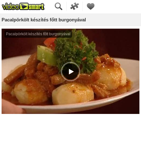
Pacalpörkölt készítés főtt burgonyával