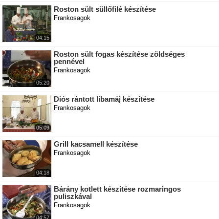
Roston sült süllőfilé készítése
Frankosagok
04:15
Roston sült fogas készítése zöldséges
pennével
Frankosagok
05:20
Diós rántott libamáj készítése
Frankosagok
05:09
Grill kacsamell készítése
Frankosagok
04:18
Bárány kotlett készítése rozmaringos
puliszkával
Frankosagok
04:57