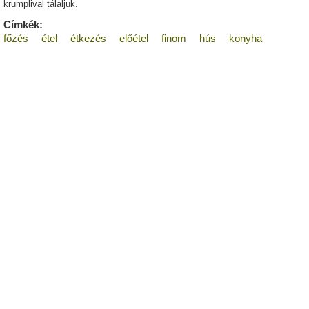
krumplival tálaljuk.
Címkék:
főzés
étel
étkezés
előétel
finom
hús
konyha