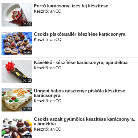
Forró karácsonyi ízes tej készítése
Készítő: aniCO
03:00
Csokis piskótatallér készítése karácsonyra
Készítő: aniCO
02:46
Kávélikőr készítése karácsonyra, ajándékba
Készítő: aniCO
02:32
Ünnepi habos gesztenye piskóta készítése
karácsonyra
Készítő: aniCO
04:56
Csokis aszalt gyümölcs készítése karácsonyra,
ajándékba
Készítő: aniCO
02:46