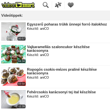
Videótippek:
Egyszerű poharas trükk ünnepi forró italokhoz
Készítő: aniCO
00:57
Vajkaramellás szaloncukor készítése
karácsonyra
Készítő: aniCO
04:34
Ropogós csokis-mézes praliné készítése
karácsonyra
Készítő: aniCO
03:58
Fehércsokis karácsonyi tej ital készítése
Készítő: aniCO
02:39