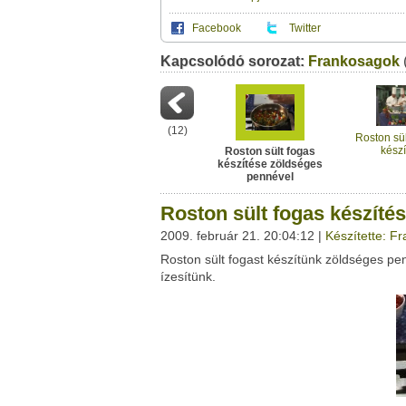
Facebook
Twitter
Kapcsolódó sorozat:
Ez a videótipp a következő klub(ok)ba tartoz
Frankosagok
A(z) "Roston sült fogas készítése zöldsége
saját leveleződet
,
vagy
ezt a felületet:
Ez a videó nem még nem tartozik egy kl
Neved:
Ha van egy kis időd,
nézz szét meglévő klubja
(
12
)
E-mail címed:
Roston sült
készí
Roston sült fogas
készítése zöldséges
Címzett e-mail címe:
pennével
Roston sült fogas készíté
2009. február 21. 20:04:12 |
Készítette: F
Roston sült fogast készítünk zöldséges p
Facebook
Twitter
ízesítünk.
Del.icio.us
Live