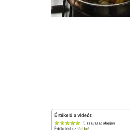
Értékeld a videót:
5 szavazat alapján
Értékeléshez
!
lépj be