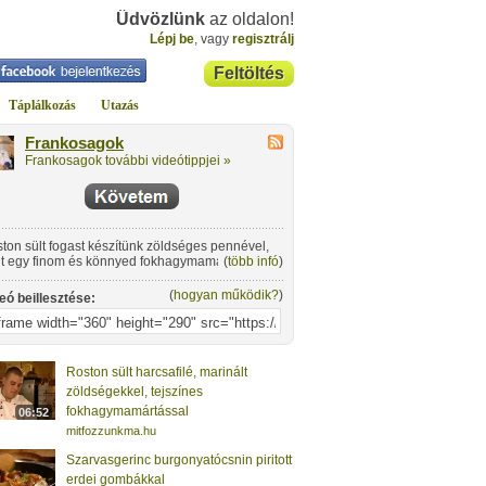
Üdvözlünk
az oldalon!
Lépj be
, vagy
regisztrálj
Feltöltés
Táplálkozás
Utazás
Frankosagok
Frankosagok további videótippjei »
ton sült fogast készítünk zöldséges pennével,
t egy finom és könnyed fokhagymamártással
(
több infó
)
sítünk.
(
hogyan működik?
)
eó beillesztése:
Roston sült harcsafilé, marinált
zöldségekkel, tejszínes
fokhagymamártással
06:52
mitfozzunkma.hu
Szarvasgerinc burgonyatócsnin piritott
erdei gombákkal