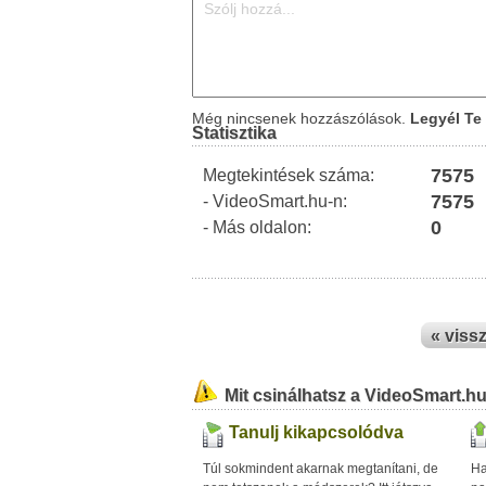
Még nincsenek hozzászólások.
Legyél Te 
Statisztika
7575
Megtekintések száma:
7575
- VideoSmart.hu-n:
0
- Más oldalon:
« viss
Mit csinálhatsz a VideoSmart.h
Tanulj kikapcsolódva
Túl sokmindent akarnak megtanítani, de
Ha