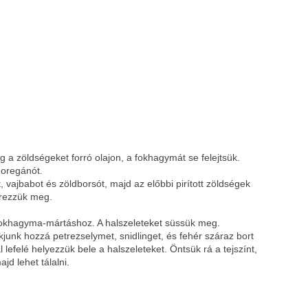
eg a zöldségeket forró olajon, a fokhagymát se felejtsük.
 oregánót.
t, vajbabot és zöldborsót, majd az előbbi pirított zöldségek
erezzük meg.
okhagyma-mártáshoz. A halszeleteket süssük meg.
junk hozzá petrezselymet, snidlinget, és fehér száraz bort
l lefelé helyezzük bele a halszeleteket. Öntsük rá a tejszínt,
jd lehet tálalni.