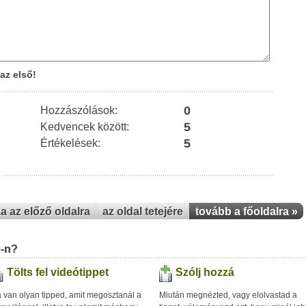
az első!
0
Hozzászólások:
5
Kedvencek között:
5
Értékelések:
za az előző oldalra
az oldal tetejére
tovább a főoldalra »
u-n?
Tölts fel videótippet
Szólj hozzá
 van olyan tipped, amit megosztanál a
Miután megnézted, vagy elolvastad a