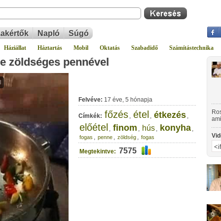
akértők
Napló
Súgó
Háziállat
Háztartás
Mobil
Oktatás
Szabadidő
Számítástechnika
se zöldséges pennével
Felvéve:
17 éve, 5 hónapja
Ros
főzés
étel
étkezés
Címkék:
,
,
,
ami
előétel
íze
finom
konyha
hús
,
,
,
,
Vid
,
,
,
fogas
penne
zöldség
fogas
7575
Megtekintve: