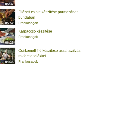
05:37
Filézett csirke készítése parmezános
bundában
Frankosagok
05:52
Karpaccso készítése
Frankosagok
06:25
Csirkemell filé készítése aszalt szilvás
rokfort töltelékkel
Frankosagok
04:35