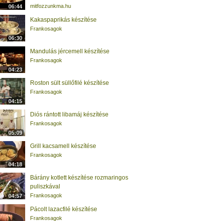
mitfozzunkma.hu
06:44
Kakaspaprikás készítése
Frankosagok
06:30
Mandulás jércemell készítése
Frankosagok
04:23
Roston sült süllőfilé készítése
Frankosagok
04:15
Diós rántott libamáj készítése
Frankosagok
05:09
Grill kacsamell készítése
Frankosagok
04:18
Bárány kotlett készítése rozmaringos
puliszkával
Frankosagok
04:57
Pácolt lazacfilé készítése
Frankosagok