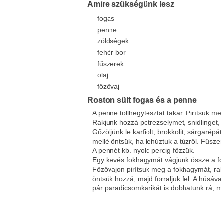
Amire szükségünk lesz
fogas
penne
zöldségek
fehér bor
fűszerek
olaj
főzővaj
Roston sült fogas és a penne
A penne tollhegytésztát takar. Pirítsuk m
Rakjunk hozzá petrezselymet, snidlinget,
Gőzöljünk le karfiolt, brokkolit, sárgarépá
mellé öntsük, ha lehúztuk a tűzről. Fűsz
A pennét kb. nyolc percig főzzük.
Egy kevés fokhagymát vágjunk össze a f
Főzővajon pirítsuk meg a fokhagymát, rak
öntsük hozzá, majd forraljuk fel. A húsáva
pár paradicsomkarikát is dobhatunk rá, ma