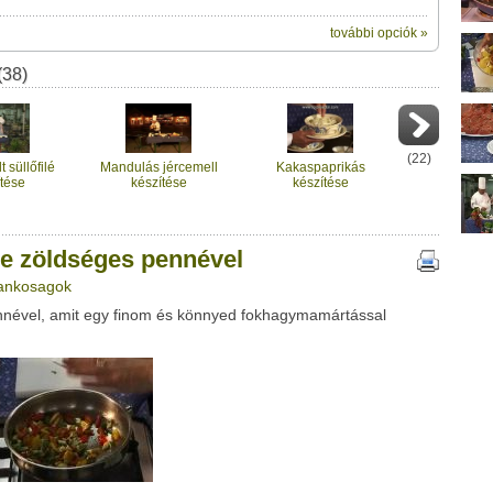
további opciók »
ik:
(38)
megosztásához használhatod a
s pennével" című videótipp
ubhoz sem.
Üzenet (opcionális):
!
ink között
(
22
)
 süllőfilé
Mandulás jércemell
Kakaspaprikás
tése
készítése
készítése
se zöldséges pennével
rankosagok
ennével, amit egy finom és könnyed fokhagymamártással
Google
Digg