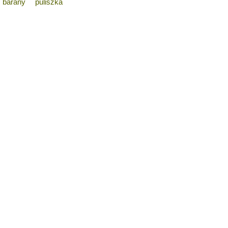
bárány
puliszka