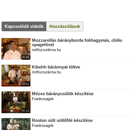
Kapcsolódó videók
Hozzászólások
Mozzarellás bárányborda fokhagymás, chilis
spagettivel
mitfozzunkma.hu
06:46
Kibehh báránnyal töltve
mitfozzunkma.hu
06:45
Mézes báránycsülök készítése
Frankosagok
06:16
Roston sült süllőfilé készítése
Frankosagok