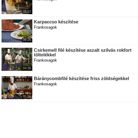
05:52
Karpaccso készítése
Frankosagok
06:25
Csirkemell filé készítése aszalt szilvás rokfort
töltelékkel
Frankosagok
04:35
Báránycombfilé készítése friss zöldségekkel
Frankosagok
05:56