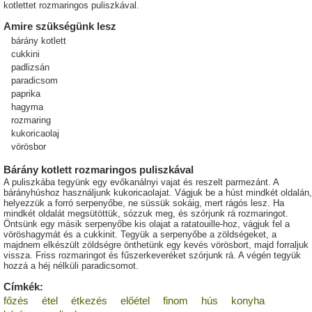
kotlettet rozmaringos puliszkával.
Amire szükségünk lesz
bárány kotlett
cukkini
padlizsán
paradicsom
paprika
hagyma
rozmaring
kukoricaolaj
vörösbor
Bárány kotlett rozmaringos puliszkával
A puliszkába tegyünk egy evőkanálnyi vajat és reszelt parmezánt. A
bárányhúshoz használjunk kukoricaolajat. Vágjuk be a húst mindkét oldalán,
helyezzük a forró serpenyőbe, ne süssük sokáig, mert rágós lesz. Ha
mindkét oldalát megsütöttük, sózzuk meg, és szórjunk rá rozmaringot.
Öntsünk egy másik serpenyőbe kis olajat a ratatouille-hoz, vágjuk fel a
vöröshagymát és a cukkinit. Tegyük a serpenyőbe a zöldségeket, a
majdnem elkészült zöldségre önthetünk egy kevés vörösbort, majd forraljuk
vissza. Friss rozmaringot és fűszerkeveréket szórjunk rá. A végén tegyük
hozzá a héj nélküli paradicsomot.
Címkék:
főzés
étel
étkezés
előétel
finom
hús
konyha