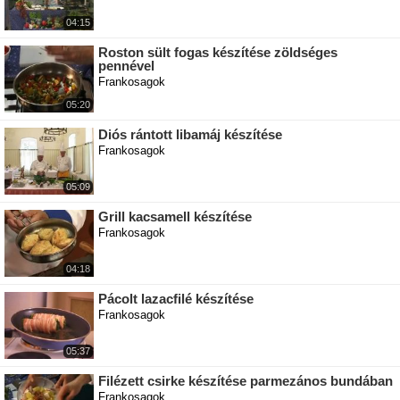
04:15
Roston sült fogas készítése zöldséges
pennével
Frankosagok
05:20
Diós rántott libamáj készítése
Frankosagok
05:09
Grill kacsamell készítése
Frankosagok
04:18
Pácolt lazacfilé készítése
Frankosagok
05:37
Filézett csirke készítése parmezános bundában
Frankosagok