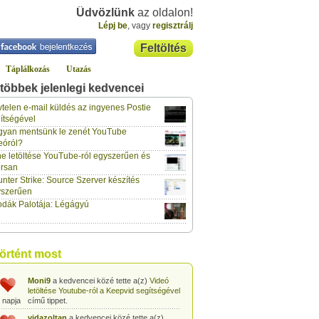
Üdvözlünk
az oldalon!
Lépj be
, vagy
regisztrálj
Feltöltés
Táplálkozás
Utazás
többek jelenlegi kedvencei
gabor733
a kedvencei közé tette a(z)
Leopárdgekkó-etetés egyszerű csipesszel
telen e-mail küldés az ingyenes Postie
 napja
című tippet.
ítségével
yan mentsünk le zenét YouTube
gabor733
a kedvencei közé tette a(z)
eóról?
Hogyan készítsünk tojáslevest?
című tippet.
 napja
e letöltése YouTube-ról egyszerűen és
rsan
gabor733
a kedvencei közé tette a(z)
nter Strike: Source Szerver készítés
Hogyan készítsünk fűszeres-paradicsomos
 napja
pennét?
című tippet.
yszerűen
dák Palotája: Légágyú
gabor733
a kedvencei közé tette a(z)
Babakonyha - Almaszósz készítése 6
 napja
hónapos kortól
című tippet.
gabor733
a kedvencei közé tette a(z)
történt most
Babakonyha - Alma-banán püré készítése
 napja
egyszerűen
című tippet.
Moni9
a kedvencei közé tette a(z)
Videó
letöltése Youtube-ról a Keepvid segítségével
 napja
című tippet.
vidazoltan
a kedvencei közé tette a(z)