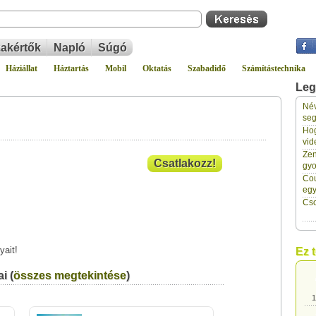
akértők
Napló
Súgó
Háziállat
Háztartás
Mobil
Oktatás
Szabadidő
Számítástechnika
Leg
Név
1
seg
Hog
vid
1
Zen
Csatlakozz!
gyo
Cou
1
eg
Cso
1
yait!
Ez 
1
i (
összes megtekintése
)
1