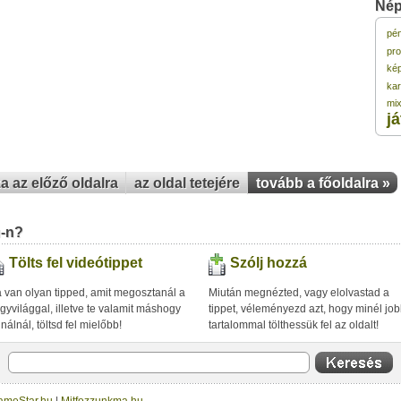
Nép
pé
1
pr
ké
ka
1
mi
j
1
za az előző oldalra
az oldal tetejére
tovább a főoldalra »
1
1
u-n?
Tölts fel videótippet
Szólj hozzá
 van olyan tipped, amit megosztanál a
Miután megnézted, vagy elolvastad a
gyvilággal, illetve te valamit máshogy
tippet, véleményezd azt, hogy minél jo
inálnál, töltsd fel mielőbb!
tartalommal tölthessük fel az oldalt!