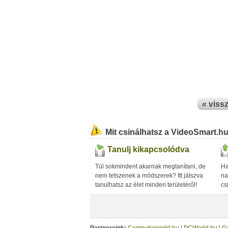
« viss
Mit csinálhatsz a VideoSmart.h
Tanulj kikapcsolódva
Túl sokmindent akarnak megtanítani, de
Ha
nem tetszenek a módszerek? Itt játszva
na
tanulhatsz az élet minden területéről!
cs