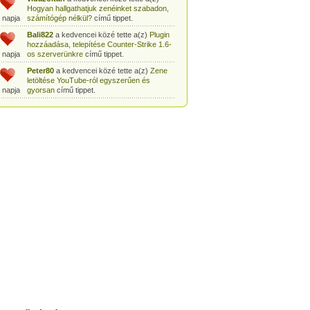
Hogyan hallgathatjuk zenéinket szabadon,
 napja
számítógép nélkül?
című tippet.
Bali822
a kedvencei közé tette a(z)
Plugin
hozzáadása, telepítése Counter-Strike 1.6-
 napja
os szerverünkre
című tippet.
Peter80
a kedvencei közé tette a(z)
Zene
letöltése YouTube-ról egyszerűen és
 napja
gyorsan
című tippet.
Heni77
a kedvencei közé tette a(z)
Counter
Strike: Source Szerver készítés
 napja
egyszerűen
című tippet.
Zoli94
a kedvencei közé tette a(z)
Counter-
Strike: új pályák telepítése szerverünkre
 napja
egyszerűen
című tippet.
Csabszii88
a kedvencei közé tette a(z)
MP3 letöltése videóról a VidtoMP3
 napja
segítségével
című tippet.
Lidiaa
a kedvencei közé tette a(z)
MP3
letöltése videóról a VidtoMP3 segítségével
 napja
című tippet.
tomanekpetike
a kedvencei közé tette a(z)
Counter Strike: Source Szerver készítés
 napja
egyszerűen
című tippet.
tomanekpeti
a kedvencei közé tette a(z)
Plugin hozzáadása, telepítése Counter-
 napja
Strike 1.6-os szerverünkre
című tippet.