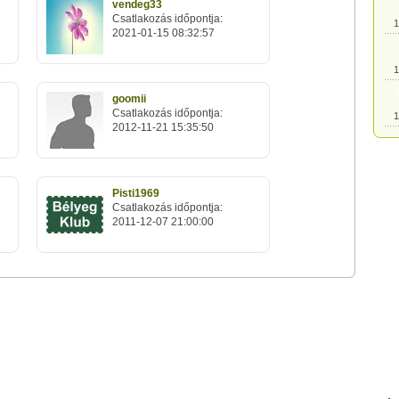
vendeg33
Csatlakozás időpontja:
1
2021-01-15 08:32:57
1
goomii
Csatlakozás időpontja:
1
2012-11-21 15:35:50
1
Pisti1969
Csatlakozás időpontja:
1
2011-12-07 21:00:00
1
1
1
1