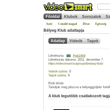
Főoldal
Klubok
Sorozatok
Sz
Autó
Csináld magad
Divat
Egészség
Bélyeg Klub adatlapja
Adatlap
Videók
Tagok
Létrehozta:
Pisti1969
Létrehozás dátuma: 2011. december 7.
https://videosmart.hu/groups/belyeg-klub/
: 0
Videók száma
: 6
Tagok száma
Klub leírás:
Tanuljuk meg játszva a bélyeggyűjtés fortél
A klub legutóbb csatlakozott tagja