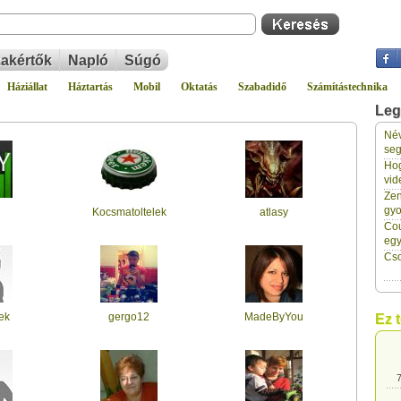
akértők
Napló
Súgó
Háziállat
Háztartás
Mobil
Oktatás
Szabadidő
Számítástechnika
Leg
Név
7
seg
Hog
vid
7
Zen
gyo
Kocsmatoltelek
atlasy
Cou
7
eg
Cso
7
ek
gergo12
MadeByYou
Ez 
7
7