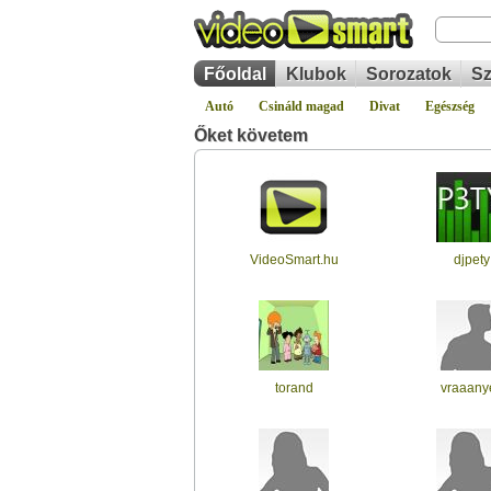
Főoldal
Klubok
Sorozatok
Sz
Autó
Csináld magad
Divat
Egészség
Őket követem
VideoSmart.hu
djpety
torand
vraaany