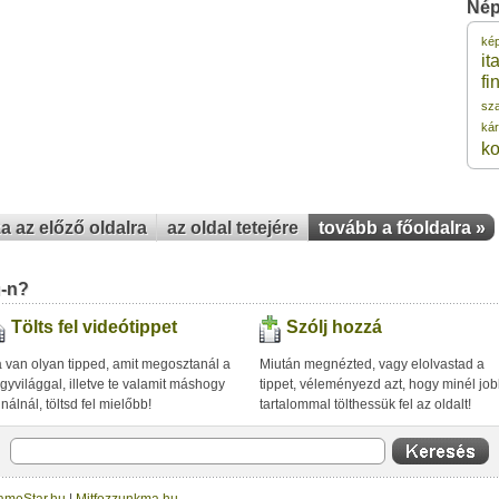
Nép
ké
7
ita
fi
sz
7
kár
k
7
za az előző oldalra
az oldal tetejére
tovább a főoldalra »
7
7
u-n?
Tölts fel videótippet
Szólj hozzá
 van olyan tipped, amit megosztanál a
Miután megnézted, vagy elolvastad a
gyvilággal, illetve te valamit máshogy
tippet, véleményezd azt, hogy minél jo
inálnál, töltsd fel mielőbb!
tartalommal tölthessük fel az oldalt!