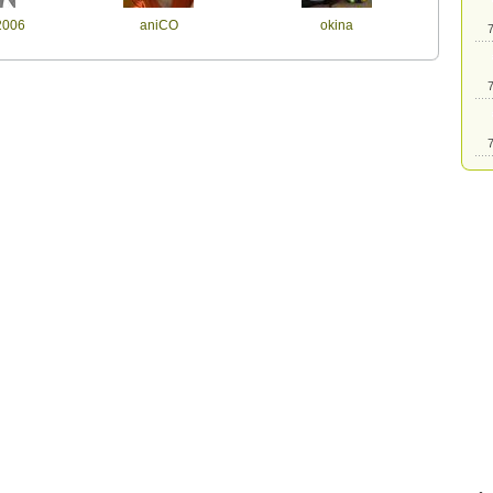
2006
aniCO
okina
7
7
7
7
7
7
7
7
7