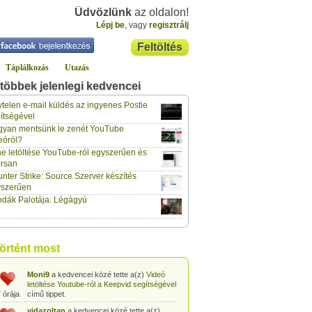
Üdvözlünk
az oldalon!
Lépj be
, vagy
regisztrálj
Feltöltés
Táplálkozás
Utazás
többek jelenlegi kedvencei
gabor733
a kedvencei közé tette a(z)
Leopárdgekkó-etetés egyszerű csipesszel
telen e-mail küldés az ingyenes Postie
 órája
című tippet.
ítségével
yan mentsünk le zenét YouTube
gabor733
a kedvencei közé tette a(z)
eóról?
Hogyan készítsünk tojáslevest?
című tippet.
 órája
e letöltése YouTube-ról egyszerűen és
rsan
gabor733
a kedvencei közé tette a(z)
nter Strike: Source Szerver készítés
Hogyan készítsünk fűszeres-paradicsomos
 órája
pennét?
című tippet.
yszerűen
dák Palotája: Légágyú
gabor733
a kedvencei közé tette a(z)
Babakonyha - Almaszósz készítése 6
 órája
hónapos kortól
című tippet.
gabor733
a kedvencei közé tette a(z)
történt most
Babakonyha - Alma-banán püré készítése
 órája
egyszerűen
című tippet.
Moni9
a kedvencei közé tette a(z)
Videó
letöltése Youtube-ról a Keepvid segítségével
 órája
című tippet.
vidazoltan
a kedvencei közé tette a(z)