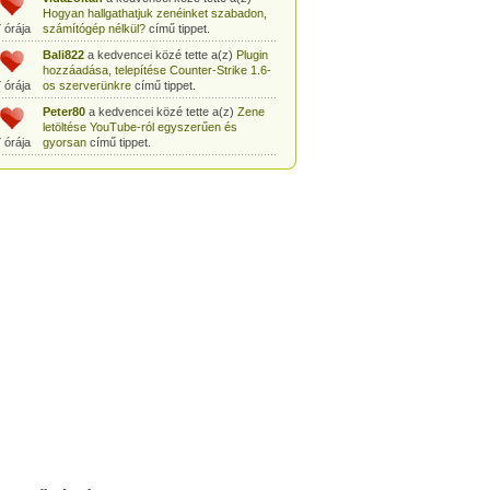
Hogyan hallgathatjuk zenéinket szabadon,
 órája
számítógép nélkül?
című tippet.
Bali822
a kedvencei közé tette a(z)
Plugin
hozzáadása, telepítése Counter-Strike 1.6-
 órája
os szerverünkre
című tippet.
Peter80
a kedvencei közé tette a(z)
Zene
letöltése YouTube-ról egyszerűen és
 órája
gyorsan
című tippet.
Heni77
a kedvencei közé tette a(z)
Counter
Strike: Source Szerver készítés
 órája
egyszerűen
című tippet.
Zoli94
a kedvencei közé tette a(z)
Counter-
Strike: új pályák telepítése szerverünkre
 órája
egyszerűen
című tippet.
Csabszii88
a kedvencei közé tette a(z)
MP3 letöltése videóról a VidtoMP3
 órája
segítségével
című tippet.
Lidiaa
a kedvencei közé tette a(z)
MP3
letöltése videóról a VidtoMP3 segítségével
 órája
című tippet.
tomanekpetike
a kedvencei közé tette a(z)
Counter Strike: Source Szerver készítés
 órája
egyszerűen
című tippet.
tomanekpeti
a kedvencei közé tette a(z)
Plugin hozzáadása, telepítése Counter-
 órája
Strike 1.6-os szerverünkre
című tippet.