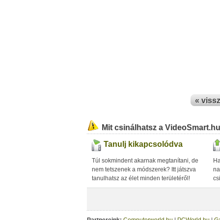
« viss
Mit csinálhatsz a VideoSmart.h
Tanulj kikapcsolódva
Túl sokmindent akarnak megtanítani, de
Ha
nem tetszenek a módszerek? Itt játszva
na
tanulhatsz az élet minden területéről!
cs