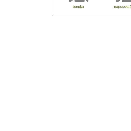
boroka
napocska