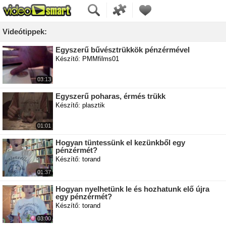
Videótippek:
Egyszerű bűvésztrükkök pénzérmével
Készítő: PMMfilms01
03:13
Egyszerű poharas, érmés trükk
Készítő: plasztik
01:01
Hogyan tüntessünk el kezünkből egy
pénzérmét?
Készítő: torand
01:37
Hogyan nyelhetünk le és hozhatunk elő újra
egy pénzérmét?
Készítő: torand
03:00