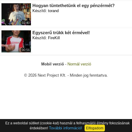
Hogyan tüntethetünk el egy pénzérmét?
Készítő: torand
02:40
Egyszerű trükk két érmével!
Készítő: FireKill
00:56
Mobil verzió
-
Normál verzió
© 2026 Next Project Kft. - Minden jog fenntartva.
Ez a weboldal sütiket (cookie-kat) használ a felhasználói élmény fokozásának
További információ!
érdekében!
Elfogadom