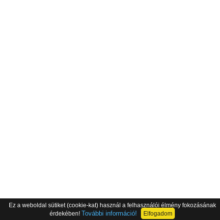
Ez a weboldal sütiket (cookie-kat) használ a felhasználói élmény fokozásának
További információ!
érdekében!
Elfogadom