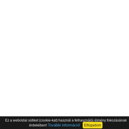
Ez a weboldal sütiket (cookie-kat) használ a felhasználói élmény fokozásának
További információ!
érdekében!
Elfogadom